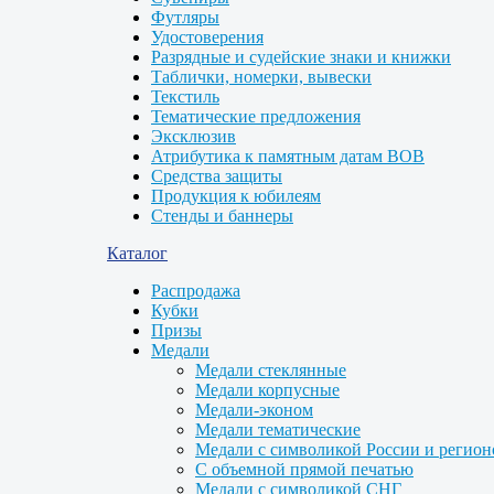
Футляры
Удостоверения
Разрядные и судейские знаки и книжки
Таблички, номерки, вывески
Текстиль
Тематические предложения
Эксклюзив
Атрибутика к памятным датам ВОВ
Средства защиты
Продукция к юбилеям
Стенды и баннеры
Каталог
Распродажа
Кубки
Призы
Медали
Медали стеклянные
Медали корпусные
Медали-эконом
Медали тематические
Медали с символикой России и регион
С объемной прямой печатью
Медали с символикой СНГ