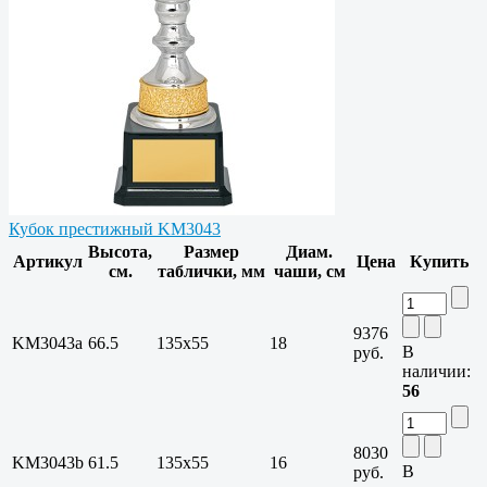
Кубок престижный KM3043
Высота,
Размер
Диам.
Артикул
Цена
Купить
см.
таблички, мм
чаши, см
9376
KM3043a
66.5
135х55
18
В
руб.
наличии:
56
8030
KM3043b
61.5
135х55
16
В
руб.