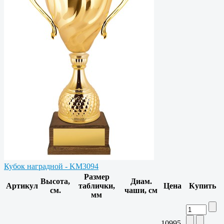
Кубок наградной - KM3094
Размер
Высота,
Диам.
Артикул
таблички,
Цена
Купить
см.
чаши, см
мм
10995