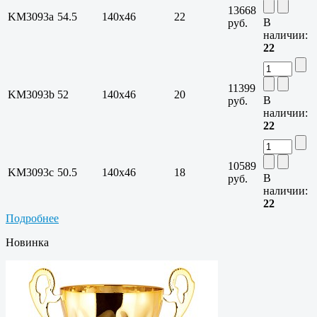
13668
KM3093a
54.5
140х46
22
В
руб.
наличии:
22
11399
KM3093b
52
140х46
20
В
руб.
наличии:
22
10589
KM3093c
50.5
140х46
18
В
руб.
наличии:
22
Подробнее
Новинка