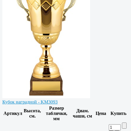
Кубок наградной - KM3093
Размер
Высота,
Диам.
Артикул
таблички,
Цена
Купить
см.
чаши, см
мм