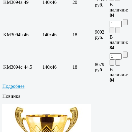
KM3094a
49
140х46
20
В
руб.
наличии:
84
9002
KM3094b
46
140х46
18
В
руб.
наличии:
84
8679
KM3094c
44.5
140х46
18
В
руб.
наличии:
84
Подробнее
Новинка