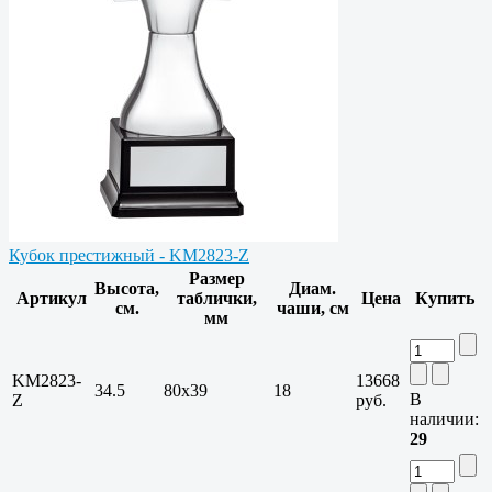
Кубок престижный - KM2823-Z
Размер
Высота,
Диам.
Артикул
таблички,
Цена
Купить
см.
чаши, см
мм
KM2823-
13668
34.5
80х39
18
В
Z
руб.
наличии:
29