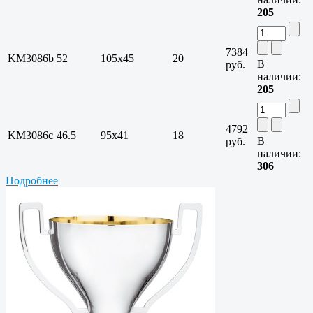
205
7384
KM3086b
52
105х45
20
В
руб.
наличии:
205
4792
KM3086c
46.5
95х41
18
В
руб.
наличии:
306
Подробнее