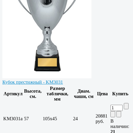
Кубок престижный - KM3031
Размер
Высота,
Диам.
Артикул
таблички,
Цена
Купить
см.
чаши, см
мм
20881
KM3031a
57
105х45
24
В
руб.
наличии:
21