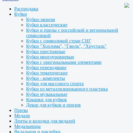
Распродажа
Кубки
Кубки-эконом
Кубки классические
Кубки и призы с российской и региональной
символикой
Кубки с символикой стран СНГ
Кубки "Хохлома", "Гжель", "Хрусталь"
Кубки престижные
Кубки многоуровневые
Кубки с оригинальными элементами
Кубки переходящие
Кубки тематические
Кубки - комплекты
Кубки для массового спорта
Кубки из металлизированного пластика
Кубки музыкальные
Крышки для кубков
Декор для кубков и призов
Призы
Медали
Ленты и колодки для медалей
Медальницы
Вкладыши и наклейки