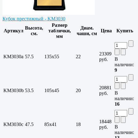
Кубок престижный - KM3030
Размер
Высота,
Диам.
Артикул
таблички,
Цена
Купить
см.
чаши, см
мм
23309
KM3030a
57.5
135х55
22
В
руб.
наличии:
9
20881
KM3030b
53.5
105х45
20
В
руб.
наличии:
16
18448
KM3030c
47.5
85х41
18
В
руб.
наличии:
13