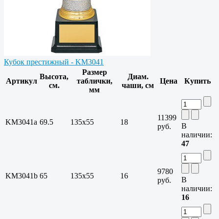
Кубок престижный - KM3041
Размер
Высота,
Диам.
Артикул
таблички,
Цена
Купить
см.
чаши, см
мм
11399
KM3041a
69.5
135х55
18
В
руб.
наличии:
47
9780
KM3041b
65
135х55
16
В
руб.
наличии:
16