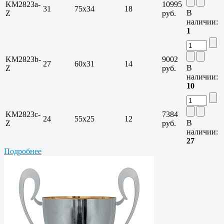
KM2823a-
10995
31
75х34
18
В
Z
руб.
наличии:
1
KM2823b-
9002
27
60х31
14
В
Z
руб.
наличии:
10
KM2823c-
7384
24
55х25
12
В
Z
руб.
наличии:
27
Подробнее