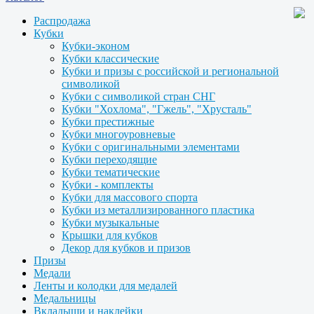
Распродажа
Кубки
Кубки-эконом
Кубки классические
Кубки и призы с российской и региональной
символикой
Кубки с символикой стран СНГ
Кубки "Хохлома", "Гжель", "Хрусталь"
Кубки престижные
Кубки многоуровневые
Кубки с оригинальными элементами
Кубки переходящие
Кубки тематические
Кубки - комплекты
Кубки для массового спорта
Кубки из металлизированного пластика
Кубки музыкальные
Крышки для кубков
Декор для кубков и призов
Призы
Медали
Ленты и колодки для медалей
Медальницы
Вкладыши и наклейки