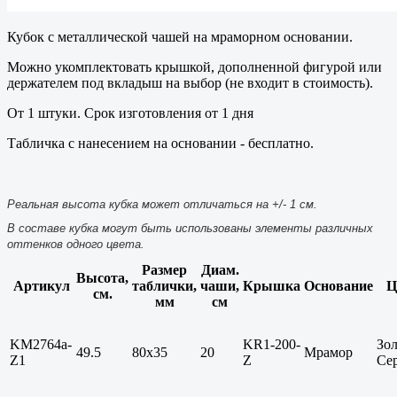
Кубок с металлической чашей на мраморном основании.
Можно укомплектовать крышкой, дополненной фигурой или
держателем под вкладыш на выбор (не входит в стоимость).
От 1 штуки. Срок изготовления от 1 дня
Табличка с нанесением на основании - бесплатно.
Реальная высота кубка может отличаться на +/- 1 см.
В составе кубка могут быть использованы элементы различных
оттенков одного цвета.
Размер
Диам.
Высота,
Артикул
таблички,
чаши,
Крышка
Основание
Ц
см.
мм
см
KM2764a-
KR1-200-
Зол
49.5
80x35
20
Мрамор
Z1
Z
Се