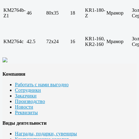
KM2764b-
KR1-180-
Зол
46
80х35
18
Мрамор
Z1
Z
Се
KR1-160,
Зол
KM2764c
42.5
72х24
16
Мрамор
KR2-160
Се
Компания
Работать с нами выгодно
Сотрудники
Заказчики
Производство
Новости
Реквизиты
Виды деятельности
Награды, подарки, сувениры