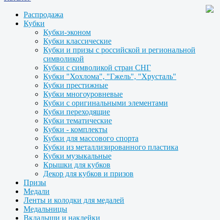
Распродажа
Кубки
Кубки-эконом
Кубки классические
Кубки и призы с российской и региональной
символикой
Кубки с символикой стран СНГ
Кубки "Хохлома", "Гжель", "Хрусталь"
Кубки престижные
Кубки многоуровневые
Кубки с оригинальными элементами
Кубки переходящие
Кубки тематические
Кубки - комплекты
Кубки для массового спорта
Кубки из металлизированного пластика
Кубки музыкальные
Крышки для кубков
Декор для кубков и призов
Призы
Медали
Ленты и колодки для медалей
Медальницы
Вкладыши и наклейки