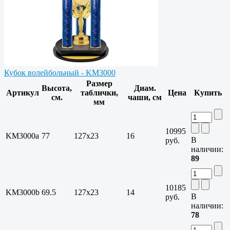
Кубок волейбольный - KM3000
Размер
Высота,
Диам.
Артикул
таблички,
Цена
Купить
см.
чаши, см
мм
10995
KM3000a
77
127х23
16
В
руб.
наличии:
89
10185
KM3000b
69.5
127х23
14
В
руб.
наличии:
78