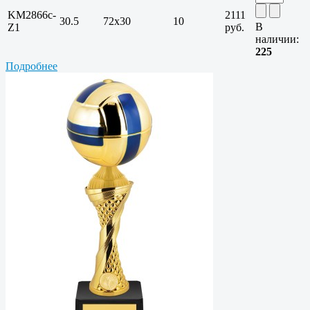
KM2866c-
2111
30.5
72х30
10
В
Z1
руб.
наличии:
225
Подробнее