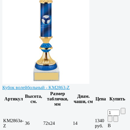
Кубок волейбольный - KM2863-Z
Размер
Высота,
Диам.
Артикул
таблички,
Цена
Купить
см.
чаши, см
мм
KM2863a-
1340
36
72х24
14
В
Z
руб.