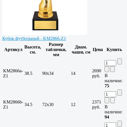
Кубок футбольный - KM2866-Z1
Размер
Высота,
Диам.
Артикул
таблички,
Цена
Купить
см.
чаши, см
мм
KM2866a-
2690
38.5
90х34
14
В
Z1
руб.
наличии:
75
KM2866b-
2371
34.5
72х30
12
В
Z1
руб.
наличии:
94