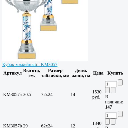
Кубок хоккейный - KM3057
Высота,
Размер
Диам.
Артикул
Цена
Купить
см.
таблички, мм
чаши, см
1530
KM3057a
30.5
72x24
14
В
руб.
наличии:
147
1340
KM3057b
29
62x24
12