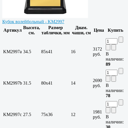
Кубок волейбольный - KM2997
Высота,
Размер
Диам.
Артикул
Цена
Купить
см.
таблички, мм
чаши, см
3172
KM2997a
34.5
85х41
16
В
руб.
наличии:
89
2690
KM2997b
31.5
80х41
14
В
руб.
наличии:
78
1981
KM2997c
27.5
75х36
12
В
руб.
наличии:
30