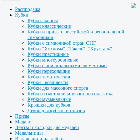
Распродажа
Кубки
Кубки-эконом
Кубки классические
Кубки и призы с российской и региональной
символикой
Кубки с символикой стран СНГ
Кубки "Хохлома", "Гжель", "Хрусталь"
Кубки престижные
Кубки многоуровневые
Кубки с оригинальными элементами
Кубки переходящие
Кубки тематические
Кубки - комплекты
Кубки для массового спорта
Кубки из металлизированного пластика
Кубки музыкальные
Крышки для кубков
Декор для кубков и призов
Призы
Медали
Ленты и колодки для медалей
Медальницы
Вкладыши и наклейки