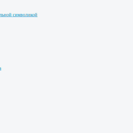
альной символикой
а