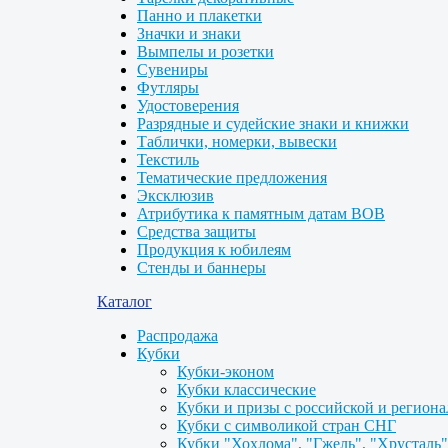
Панно и плакетки
Значки и знаки
Вымпелы и розетки
Сувениры
Футляры
Удостоверения
Разрядные и судейские знаки и книжки
Таблички, номерки, вывески
Текстиль
Тематические предложения
Эксклюзив
Атрибутика к памятным датам ВОВ
Средства защиты
Продукция к юбилеям
Стенды и баннеры
Каталог
Распродажа
Кубки
Кубки-эконом
Кубки классические
Кубки и призы с российской и регион
Кубки с символикой стран СНГ
Кубки "Хохлома", "Гжель", "Хрусталь"