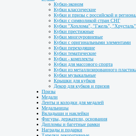
Кубки-эконом
Кубки классические
Кубки и призы с российской и регион
Кубки с символикой стран СНГ
Кубки "Хохлома", "Гжель", "Хрусталь"
Кубки престижные
Кубки многоуровневые
Кубки с оригинальными элементами
Кубки переходящие
Кубки тематические
Кубки - комплекты
Кубки для массового спорта
Кубки из металлизированного пластик
Кубки музыкальные
Крышки для кубков
Декор для кубков и призов
Призы
Медали
Ленты и колодки для медалей
Медальницы
Вкладыши и наклейки
Фигуры, держатели, основания
Дипломы и багетные рамки
Награды и подарки
Тарелки декоративные