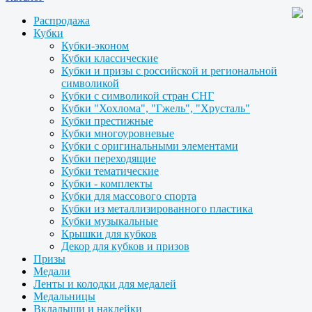
Распродажа
Кубки
Кубки-эконом
Кубки классические
Кубки и призы с российской и региональной
символикой
Кубки с символикой стран СНГ
Кубки "Хохлома", "Гжель", "Хрусталь"
Кубки престижные
Кубки многоуровневые
Кубки с оригинальными элементами
Кубки переходящие
Кубки тематические
Кубки - комплекты
Кубки для массового спорта
Кубки из металлизированного пластика
Кубки музыкальные
Крышки для кубков
Декор для кубков и призов
Призы
Медали
Ленты и колодки для медалей
Медальницы
Вкладыши и наклейки