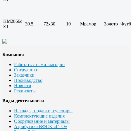
KM2866c-
30.5
72х30
10
Мрамор
Золото
Футб
Z1
Компания
Работать с нами выгодно
Сотрудники
Заказчики
Производство
Новости
Реквизиты
Виды деятельности
Награды, подарки, сувениры
Комплектующие изделия
Оборудование и материалы
Атрибутика ВФСК «ГТО»