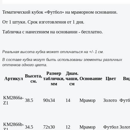
Тематический кубок «Футбол» на мраморном основании.
От 1 штуки. Срок изготовления от 1 дня.
Табличка с нанесением на основании - бесплатно.
Реальная высота кубка может отличаться на +/- 1 см.
В составе кубка могут быть использованы элементы различных
оттенков одного цвета.
Размер
Диам.
Высота,
Артикул
таблички,
чаши,
Основание
Цвет
Ви
см.
мм
см
KM2866a-
38.5
90х34
14
Мрамор
Золото
Футб
Z1
KM2866b-
34.5
72х30
12
Мрамор
Футбол
Золо
Z1