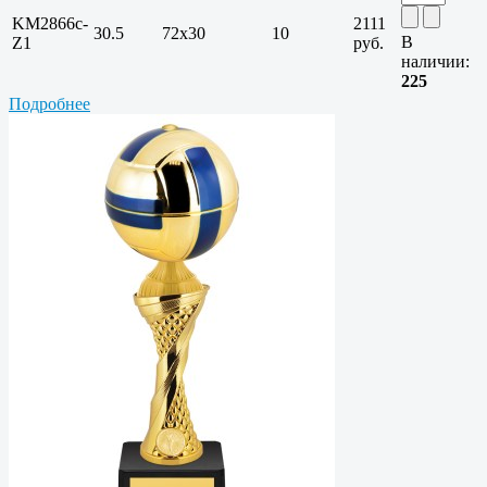
KM2866c-
2111
30.5
72х30
10
В
Z1
руб.
наличии:
225
Подробнее