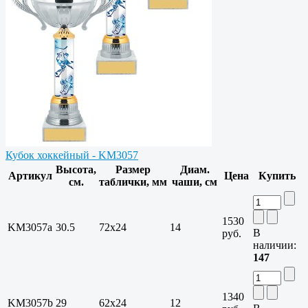
Кубок хоккейный - KM3057
Высота,
Размер
Диам.
Артикул
Цена
Купить
см.
таблички, мм
чаши, см
1530
KM3057a
30.5
72x24
14
В
руб.
наличии:
147
1340
KM3057b
29
62x24
12