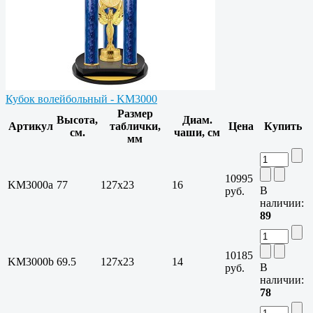
Кубок волейбольный - KM3000
Размер
Высота,
Диам.
Артикул
таблички,
Цена
Купить
см.
чаши, см
мм
10995
KM3000a
77
127х23
16
В
руб.
наличии:
89
10185
KM3000b
69.5
127х23
14
В
руб.
наличии:
78