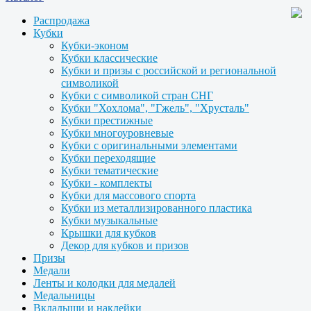
Распродажа
Кубки
Кубки-эконом
Кубки классические
Кубки и призы с российской и региональной
символикой
Кубки с символикой стран СНГ
Кубки "Хохлома", "Гжель", "Хрусталь"
Кубки престижные
Кубки многоуровневые
Кубки с оригинальными элементами
Кубки переходящие
Кубки тематические
Кубки - комплекты
Кубки для массового спорта
Кубки из металлизированного пластика
Кубки музыкальные
Крышки для кубков
Декор для кубков и призов
Призы
Медали
Ленты и колодки для медалей
Медальницы
Вкладыши и наклейки