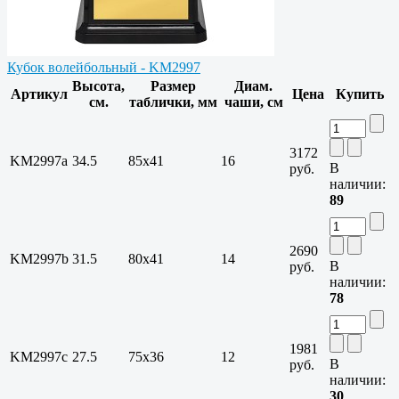
Кубок волейбольный - KM2997
Высота,
Размер
Диам.
Артикул
Цена
Купить
см.
таблички, мм
чаши, см
3172
KM2997a
34.5
85х41
16
В
руб.
наличии:
89
2690
KM2997b
31.5
80х41
14
В
руб.
наличии:
78
1981
KM2997c
27.5
75х36
12
В
руб.
наличии:
30