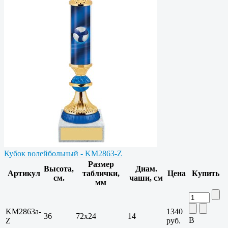
Кубок волейбольный - KM2863-Z
Размер
Высота,
Диам.
Артикул
таблички,
Цена
Купить
см.
чаши, см
мм
KM2863a-
1340
36
72х24
14
В
Z
руб.