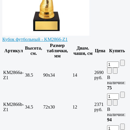
Кубок футбольный - KM2866-Z1
Размер
Высота,
Диам.
Артикул
таблички,
Цена
Купить
см.
чаши, см
мм
KM2866a-
2690
38.5
90х34
14
В
Z1
руб.
наличии:
75
KM2866b-
2371
34.5
72х30
12
В
Z1
руб.
наличии:
94