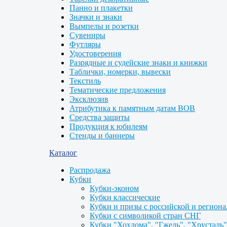
Панно и плакетки
Значки и знаки
Вымпелы и розетки
Сувениры
Футляры
Удостоверения
Разрядные и судейские знаки и книжки
Таблички, номерки, вывески
Текстиль
Тематические предложения
Эксклюзив
Атрибутика к памятным датам ВОВ
Средства защиты
Продукция к юбилеям
Стенды и баннеры
Каталог
Распродажа
Кубки
Кубки-эконом
Кубки классические
Кубки и призы с российской и регион
Кубки с символикой стран СНГ
Кубки "Хохлома", "Гжель", "Хрусталь"