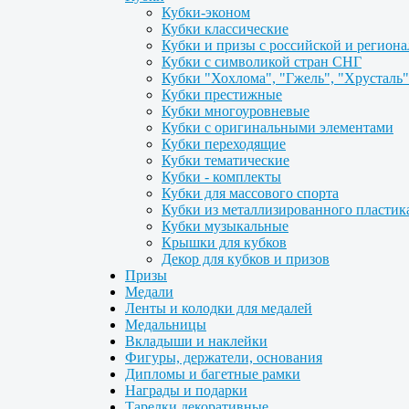
Кубки-эконом
Кубки классические
Кубки и призы с российской и регион
Кубки с символикой стран СНГ
Кубки "Хохлома", "Гжель", "Хрусталь"
Кубки престижные
Кубки многоуровневые
Кубки с оригинальными элементами
Кубки переходящие
Кубки тематические
Кубки - комплекты
Кубки для массового спорта
Кубки из металлизированного пластик
Кубки музыкальные
Крышки для кубков
Декор для кубков и призов
Призы
Медали
Ленты и колодки для медалей
Медальницы
Вкладыши и наклейки
Фигуры, держатели, основания
Дипломы и багетные рамки
Награды и подарки
Тарелки декоративные