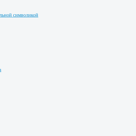
альной символикой
а