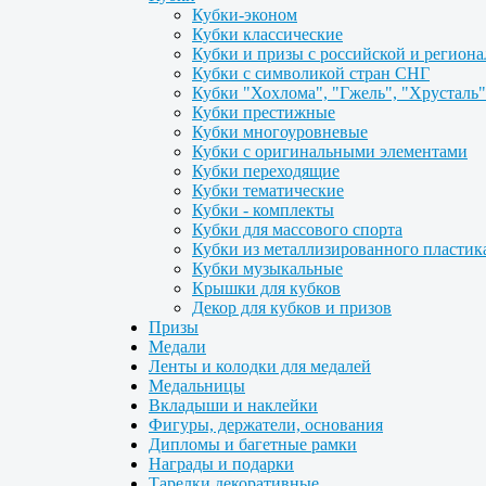
Кубки-эконом
Кубки классические
Кубки и призы с российской и регион
Кубки с символикой стран СНГ
Кубки "Хохлома", "Гжель", "Хрусталь"
Кубки престижные
Кубки многоуровневые
Кубки с оригинальными элементами
Кубки переходящие
Кубки тематические
Кубки - комплекты
Кубки для массового спорта
Кубки из металлизированного пластик
Кубки музыкальные
Крышки для кубков
Декор для кубков и призов
Призы
Медали
Ленты и колодки для медалей
Медальницы
Вкладыши и наклейки
Фигуры, держатели, основания
Дипломы и багетные рамки
Награды и подарки
Тарелки декоративные