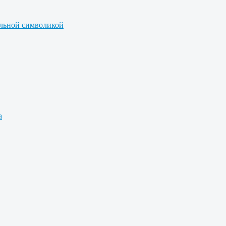
альной символикой
а