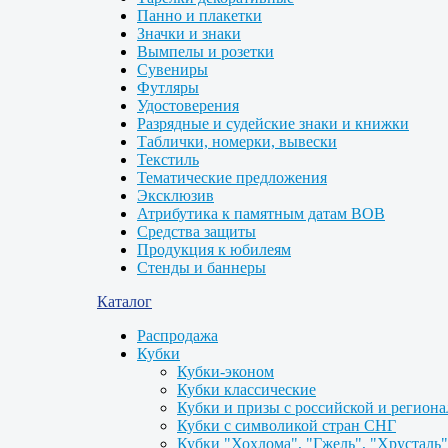
Панно и плакетки
Значки и знаки
Вымпелы и розетки
Сувениры
Футляры
Удостоверения
Разрядные и судейские знаки и книжки
Таблички, номерки, вывески
Текстиль
Тематические предложения
Эксклюзив
Атрибутика к памятным датам ВОВ
Средства защиты
Продукция к юбилеям
Стенды и баннеры
Каталог
Распродажа
Кубки
Кубки-эконом
Кубки классические
Кубки и призы с российской и регион
Кубки с символикой стран СНГ
Кубки "Хохлома", "Гжель", "Хрусталь"