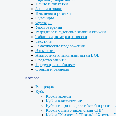
Панно и плакетки
Значки и знаки
Вымпелы и розетки
Сувениры
Футляры
Удостоверения
Разрядные и судейские знаки и книжки
Таблички, номерки, вывески
Текстиль
Тематические предложения
Эксклюзив
Атрибутика к памятным датам ВОВ
Средства защиты
Продукция к юбилеям
Стенды и баннеры
Каталог
Распродажа
Кубки
Кубки-эконом
Кубки классические
Кубки и призы с российской и регион
Кубки с символикой стран СНГ
Кубки "Хохлома", "Гжель", "Хрусталь"