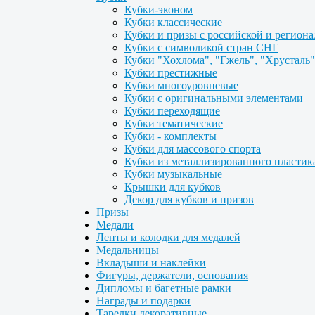
Кубки-эконом
Кубки классические
Кубки и призы с российской и регион
Кубки с символикой стран СНГ
Кубки "Хохлома", "Гжель", "Хрусталь"
Кубки престижные
Кубки многоуровневые
Кубки с оригинальными элементами
Кубки переходящие
Кубки тематические
Кубки - комплекты
Кубки для массового спорта
Кубки из металлизированного пластик
Кубки музыкальные
Крышки для кубков
Декор для кубков и призов
Призы
Медали
Ленты и колодки для медалей
Медальницы
Вкладыши и наклейки
Фигуры, держатели, основания
Дипломы и багетные рамки
Награды и подарки
Тарелки декоративные