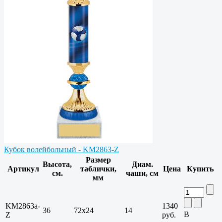
Кубок волейбольный - KM2863-Z
Размер
Высота,
Диам.
Артикул
таблички,
Цена
Купить
см.
чаши, см
мм
KM2863a-
1340
36
72х24
14
В
Z
руб.