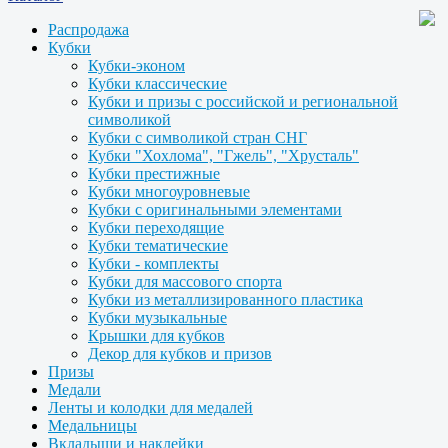
Распродажа
Кубки
Кубки-эконом
Кубки классические
Кубки и призы с российской и региональной
символикой
Кубки с символикой стран СНГ
Кубки "Хохлома", "Гжель", "Хрусталь"
Кубки престижные
Кубки многоуровневые
Кубки с оригинальными элементами
Кубки переходящие
Кубки тематические
Кубки - комплекты
Кубки для массового спорта
Кубки из металлизированного пластика
Кубки музыкальные
Крышки для кубков
Декор для кубков и призов
Призы
Медали
Ленты и колодки для медалей
Медальницы
Вкладыши и наклейки