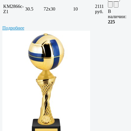
KM2866c-
2111
30.5
72х30
10
В
Z1
руб.
наличии:
225
Подробнее