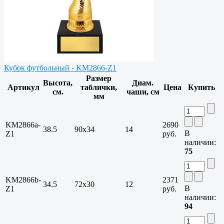
Кубок футбольный - KM2866-Z1
Размер
Высота,
Диам.
Артикул
таблички,
Цена
Купить
см.
чаши, см
мм
KM2866a-
2690
38.5
90х34
14
В
Z1
руб.
наличии:
75
KM2866b-
2371
34.5
72х30
12
В
Z1
руб.
наличии:
94