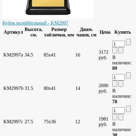
Кубок волейбольный - KM2997
Высота,
Размер
Диам.
Артикул
Цена
Купить
см.
таблички, мм
чаши, см
3172
KM2997a
34.5
85х41
16
В
руб.
наличии:
89
2690
KM2997b
31.5
80х41
14
В
руб.
наличии:
78
1981
KM2997c
27.5
75х36
12
В
руб.
наличии:
30