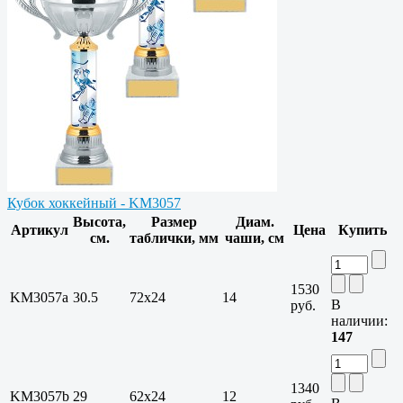
Кубок хоккейный - KM3057
Высота,
Размер
Диам.
Артикул
Цена
Купить
см.
таблички, мм
чаши, см
1530
KM3057a
30.5
72x24
14
В
руб.
наличии:
147
1340
KM3057b
29
62x24
12