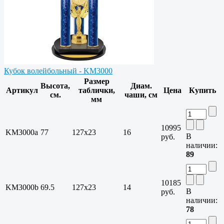
Кубок волейбольный - KM3000
Размер
Высота,
Диам.
Артикул
таблички,
Цена
Купить
см.
чаши, см
мм
10995
KM3000a
77
127х23
16
В
руб.
наличии:
89
10185
KM3000b
69.5
127х23
14
В
руб.
наличии:
78