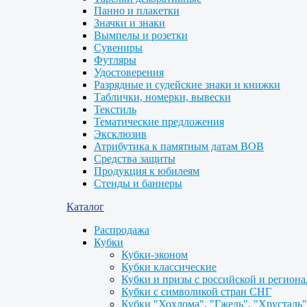
Панно и плакетки
Значки и знаки
Вымпелы и розетки
Сувениры
Футляры
Удостоверения
Разрядные и судейские знаки и книжки
Таблички, номерки, вывески
Текстиль
Тематические предложения
Эксклюзив
Атрибутика к памятным датам ВОВ
Средства защиты
Продукция к юбилеям
Стенды и баннеры
Каталог
Распродажа
Кубки
Кубки-эконом
Кубки классические
Кубки и призы с российской и регион
Кубки с символикой стран СНГ
Кубки "Хохлома", "Гжель", "Хрусталь"