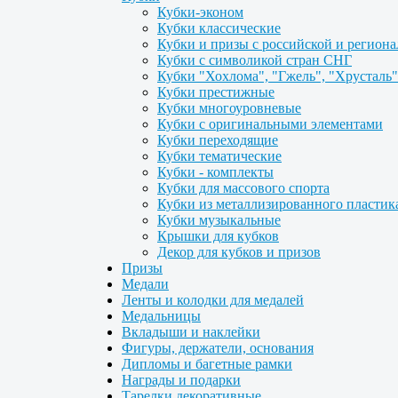
Кубки-эконом
Кубки классические
Кубки и призы с российской и регион
Кубки с символикой стран СНГ
Кубки "Хохлома", "Гжель", "Хрусталь"
Кубки престижные
Кубки многоуровневые
Кубки с оригинальными элементами
Кубки переходящие
Кубки тематические
Кубки - комплекты
Кубки для массового спорта
Кубки из металлизированного пластик
Кубки музыкальные
Крышки для кубков
Декор для кубков и призов
Призы
Медали
Ленты и колодки для медалей
Медальницы
Вкладыши и наклейки
Фигуры, держатели, основания
Дипломы и багетные рамки
Награды и подарки
Тарелки декоративные