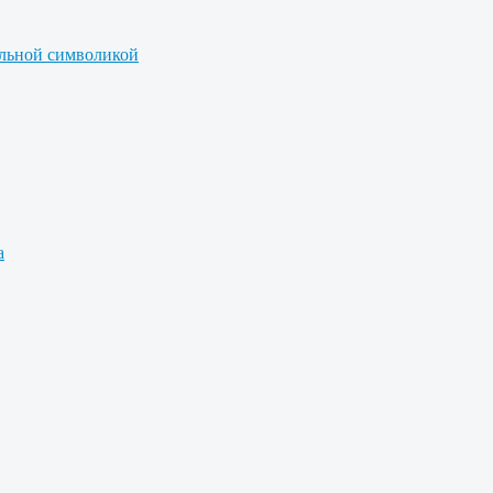
альной символикой
а