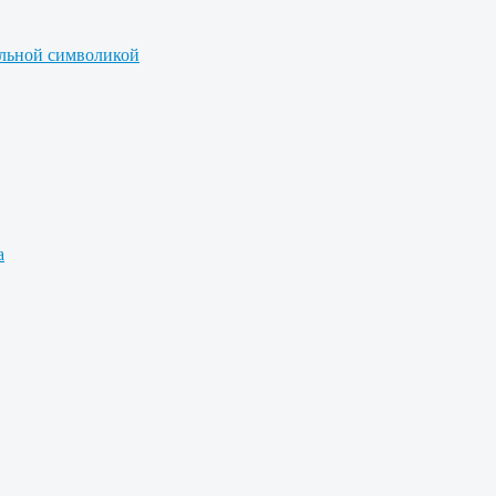
альной символикой
а