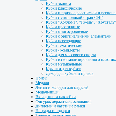
Кубки-эконом
Кубки классические
Кубки и призы с российской и регион
Кубки с символикой стран СНГ
Кубки "Хохлома", "Гжель", "Хрусталь"
Кубки престижные
Кубки многоуровневые
Кубки с оригинальными элементами
Кубки переходящие
Кубки тематические
Кубки - комплекты
Кубки для массового спорта
Кубки из металлизированного пластик
Кубки музыкальные
Крышки для кубков
Декор для кубков и призов
Призы
Медали
Ленты и колодки для медалей
Медальницы
Вкладыши и наклейки
Фигуры, держатели, основания
Дипломы и багетные рамки
Награды и подарки
Тарелки декоративные