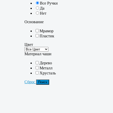
Все Ручки
Да
Нет
Основание
Мрамор
Пластик
Цвет
Материал чаши
Дерево
Металл
Хрусталь
Сброс