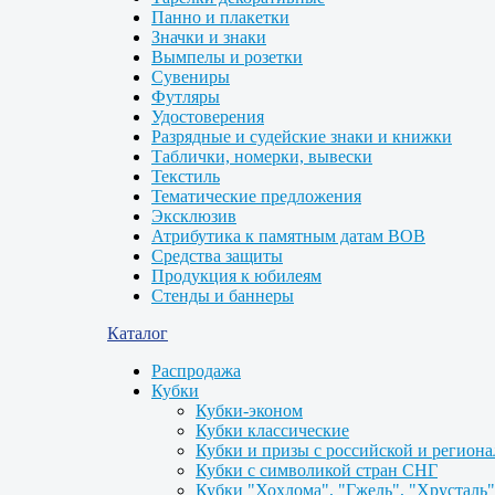
Панно и плакетки
Значки и знаки
Вымпелы и розетки
Сувениры
Футляры
Удостоверения
Разрядные и судейские знаки и книжки
Таблички, номерки, вывески
Текстиль
Тематические предложения
Эксклюзив
Атрибутика к памятным датам ВОВ
Средства защиты
Продукция к юбилеям
Стенды и баннеры
Каталог
Распродажа
Кубки
Кубки-эконом
Кубки классические
Кубки и призы с российской и регион
Кубки с символикой стран СНГ
Кубки "Хохлома", "Гжель", "Хрусталь"