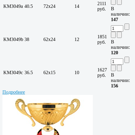
2111
KM3049a
40.5
72х24
14
В
руб.
наличии:
147
1851
KM3049b
38
62х24
12
В
руб.
наличии:
120
1627
KM3049c
36.5
62х15
10
В
руб.
наличии:
156
Подробнее