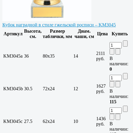
Кубок наградной в стиле гжельской росписи – KM3045
Высота,
Размер
Диам.
Артикул
Цена
Купить
см.
таблички, мм
чаши, см
2111
KM3045a
36
80x35
14
В
руб.
наличии:
0
1627
KM3045b
30.5
72х24
12
В
руб.
наличии:
115
1436
KM3045c
27.5
62х24
10
В
руб.
наличии: