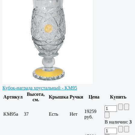
Кубок-награда хрустальный - KM95
Высота,
Артикул
Крышка
Ручки
Цена
Купить
см.
19259
KM95a
37
Есть
Нет
руб.
В наличии:
3