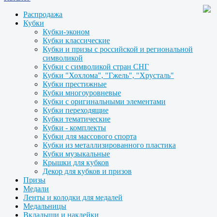
Распродажа
Кубки
Кубки-эконом
Кубки классические
Кубки и призы с российской и региональной
символикой
Кубки с символикой стран СНГ
Кубки "Хохлома", "Гжель", "Хрусталь"
Кубки престижные
Кубки многоуровневые
Кубки с оригинальными элементами
Кубки переходящие
Кубки тематические
Кубки - комплекты
Кубки для массового спорта
Кубки из металлизированного пластика
Кубки музыкальные
Крышки для кубков
Декор для кубков и призов
Призы
Медали
Ленты и колодки для медалей
Медальницы
Вкладыши и наклейки