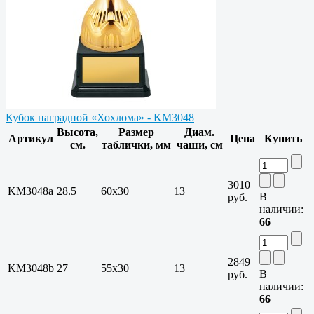
Кубок наградной «Хохлома» - KM3048
Высота,
Размер
Диам.
Артикул
Цена
Купить
см.
таблички, мм
чаши, см
3010
KM3048a
28.5
60x30
13
В
руб.
наличии:
66
2849
KM3048b
27
55x30
13
В
руб.
наличии:
66