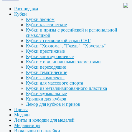
Распродажа
Кубки
Кубки-эконом
Кубки классические
Кубки и призы с российской и региональной
символикой
Кубки с символикой стран СНГ
Кубки "Хохлома", "Гжель", "Хрусталь"
Кубки престижные
Кубки многоуровневые
Кубки с оригинальными элементами
Кубки переходящие
Кубки тематические
Кубки - комплекты
Кубки для массового спорта
Кубки из металлизированного пластика
Кубки музыкальные
Крышки для кубков
Декор для кубков и призов
Призы
Медали
Ленты и колодки для медалей
Медальницы
Вкладыши и наклейки