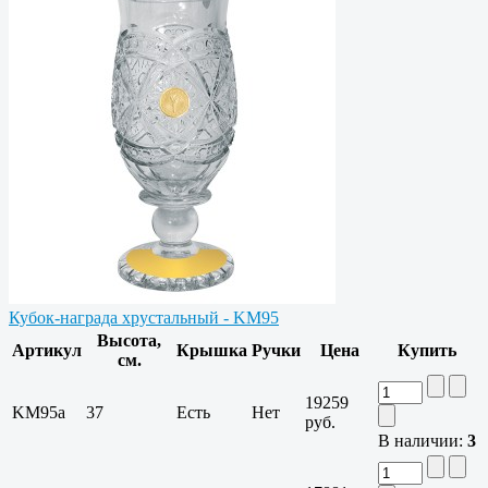
Кубок-награда хрустальный - KM95
Высота,
Артикул
Крышка
Ручки
Цена
Купить
см.
19259
KM95a
37
Есть
Нет
руб.
В наличии:
3