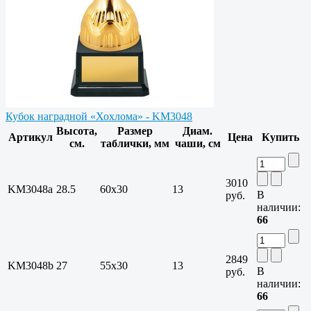
Кубок наградной «Хохлома» - KM3048
Высота,
Размер
Диам.
Артикул
Цена
Купить
см.
таблички, мм
чаши, см
3010
KM3048a
28.5
60x30
13
В
руб.
наличии:
66
2849
KM3048b
27
55x30
13
В
руб.
наличии:
66