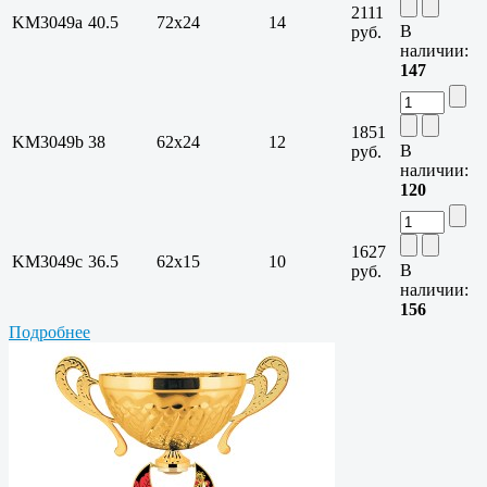
2111
KM3049a
40.5
72х24
14
В
руб.
наличии:
147
1851
KM3049b
38
62х24
12
В
руб.
наличии:
120
1627
KM3049c
36.5
62х15
10
В
руб.
наличии:
156
Подробнее