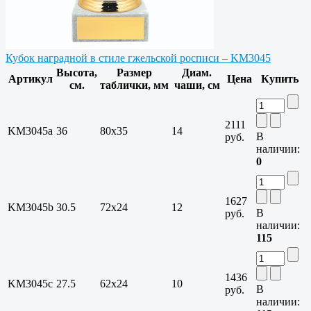
Кубок наградной в стиле гжельской росписи – KM3045
Высота,
Размер
Диам.
Артикул
Цена
Купить
см.
таблички, мм
чаши, см
2111
KM3045a
36
80x35
14
В
руб.
наличии:
0
1627
KM3045b
30.5
72х24
12
В
руб.
наличии:
115
1436
KM3045c
27.5
62х24
10
В
руб.
наличии: