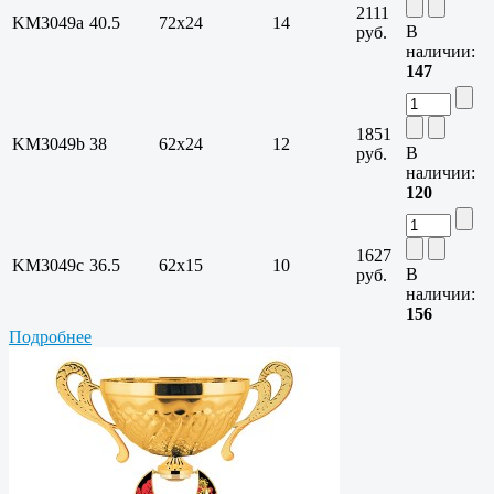
2111
KM3049a
40.5
72х24
14
В
руб.
наличии:
147
1851
KM3049b
38
62х24
12
В
руб.
наличии:
120
1627
KM3049c
36.5
62х15
10
В
руб.
наличии:
156
Подробнее