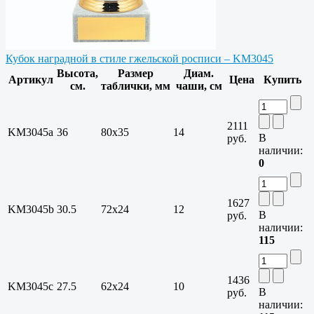
Кубок наградной в стиле гжельской росписи – KM3045
Высота,
Размер
Диам.
Артикул
Цена
Купить
см.
таблички, мм
чаши, см
2111
KM3045a
36
80x35
14
В
руб.
наличии:
0
1627
KM3045b
30.5
72х24
12
В
руб.
наличии:
115
1436
KM3045c
27.5
62х24
10
В
руб.
наличии: