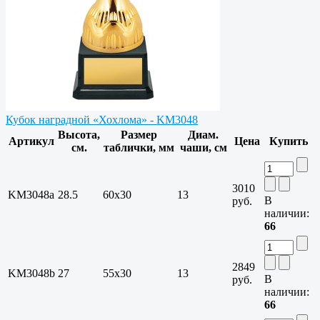
Кубок наградной «Хохлома» - KM3048
Высота,
Размер
Диам.
Артикул
Цена
Купить
см.
таблички, мм
чаши, см
3010
KM3048a
28.5
60x30
13
В
руб.
наличии:
66
2849
KM3048b
27
55x30
13
В
руб.
наличии:
66