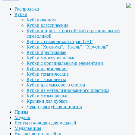
Распродажа
Кубки
Кубки-эконом
Кубки классические
Кубки и призы с российской и региональной
символикой
Кубки с символикой стран СНГ
Кубки "Хохлома", "Гжель", "Хрусталь"
Кубки престижные
Кубки многоуровневые
Кубки с оригинальными элементами
Кубки переходящие
Кубки тематические
Кубки - комплекты
Кубки для массового спорта
Кубки из металлизированного пластика
Кубки музыкальные
Крышки для кубков
Декор для кубков и призов
Призы
Медали
Ленты и колодки для медалей
Медальницы
Вкладыши и наклейки