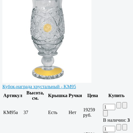
Кубок-награда хрустальный - KM95
Высота,
Артикул
Крышка
Ручки
Цена
Купить
см.
19259
KM95a
37
Есть
Нет
руб.
В наличии:
3