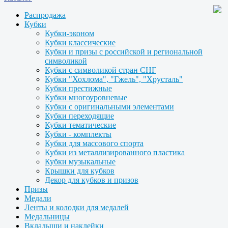
Распродажа
Кубки
Кубки-эконом
Кубки классические
Кубки и призы с российской и региональной
символикой
Кубки с символикой стран СНГ
Кубки "Хохлома", "Гжель", "Хрусталь"
Кубки престижные
Кубки многоуровневые
Кубки с оригинальными элементами
Кубки переходящие
Кубки тематические
Кубки - комплекты
Кубки для массового спорта
Кубки из металлизированного пластика
Кубки музыкальные
Крышки для кубков
Декор для кубков и призов
Призы
Медали
Ленты и колодки для медалей
Медальницы
Вкладыши и наклейки