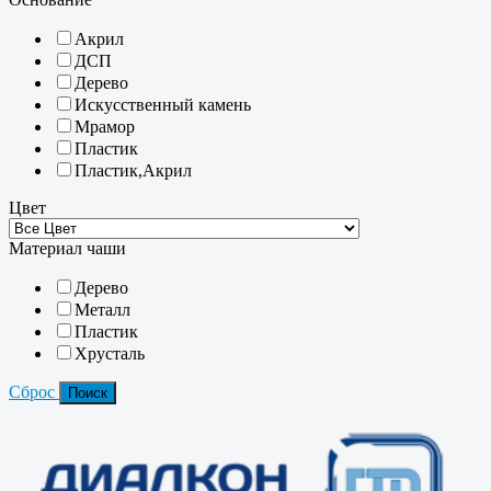
Акрил
ДСП
Дерево
Искусственный камень
Мрамор
Пластик
Пластик,Акрил
Цвет
Материал чаши
Дерево
Металл
Пластик
Хрусталь
Сброс