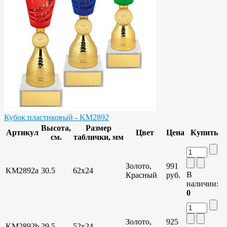
Кубок пластиковый - KM2892
Высота,
Размер
Артикул
Цвет
Цена
Купить
см.
таблички, мм
Золото,
991
KM2892a
30.5
62х24
В
Красный
руб.
наличии:
0
Золото,
925
KM2892b
29.5
52х24