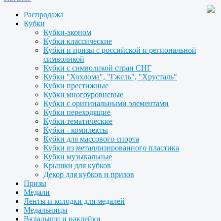
Распродажа
Кубки
Кубки-эконом
Кубки классические
Кубки и призы с российской и региональной
символикой
Кубки с символикой стран СНГ
Кубки "Хохлома", "Гжель", "Хрусталь"
Кубки престижные
Кубки многоуровневые
Кубки с оригинальными элементами
Кубки переходящие
Кубки тематические
Кубки - комплекты
Кубки для массового спорта
Кубки из металлизированного пластика
Кубки музыкальные
Крышки для кубков
Декор для кубков и призов
Призы
Медали
Ленты и колодки для медалей
Медальницы
Вкладыши и наклейки