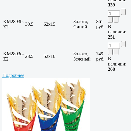
339
KM2893b-
Золото,
861
30.5
62х15
В
Z2
Синий
руб.
наличии:
251
KM2893c-
Золото,
749
28.5
52х16
В
Z2
Зеленый
руб.
наличии:
268
Подробнее