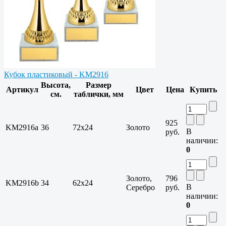
Кубок пластиковый - KM2916
Высота,
Размер
Артикул
Цвет
Цена
Купить
см.
таблички, мм
925
KM2916a
36
72х24
Золото
В
руб.
наличии:
0
Золото,
796
KM2916b
34
62х24
В
Серебро
руб.
наличии:
0