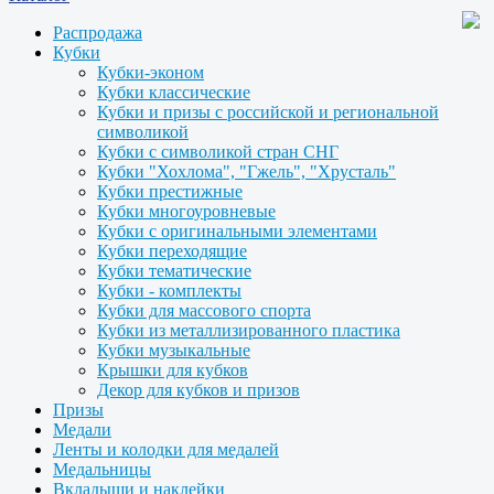
Распродажа
Кубки
Кубки-эконом
Кубки классические
Кубки и призы с российской и региональной
символикой
Кубки с символикой стран СНГ
Кубки "Хохлома", "Гжель", "Хрусталь"
Кубки престижные
Кубки многоуровневые
Кубки с оригинальными элементами
Кубки переходящие
Кубки тематические
Кубки - комплекты
Кубки для массового спорта
Кубки из металлизированного пластика
Кубки музыкальные
Крышки для кубков
Декор для кубков и призов
Призы
Медали
Ленты и колодки для медалей
Медальницы
Вкладыши и наклейки