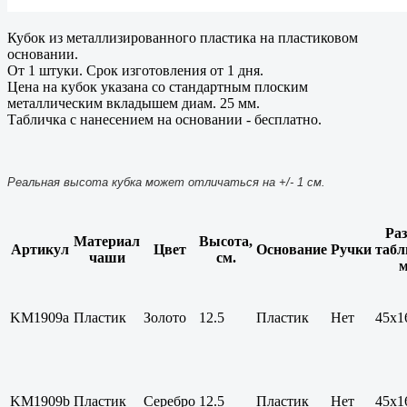
Кубок из металлизированного пластика на пластиковом
основании.
От 1 штуки. Срок изготовления от 1 дня.
Цена на кубок указана со стандартным плоским
металлическим вкладышем диам. 25 мм.
Табличка с нанесением на основании - бесплатно.
Реальная высота кубка может отличаться на +/- 1 см.
Ра
Материал
Высота,
Артикул
Цвет
Основание
Ручки
табл
чаши
см.
KM1909a
Пластик
Золото
12.5
Пластик
Нет
45x1
KM1909b
Пластик
Серебро
12.5
Пластик
Нет
45x1