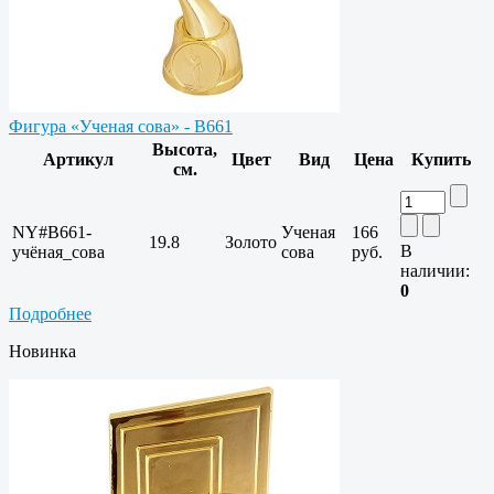
Фигура «Ученая сова» - B661
Высота,
Артикул
Цвет
Вид
Цена
Купить
см.
NY#B661-
Ученая
166
19.8
Золото
В
учёная_сова
сова
руб.
наличии:
0
Подробнее
Новинка