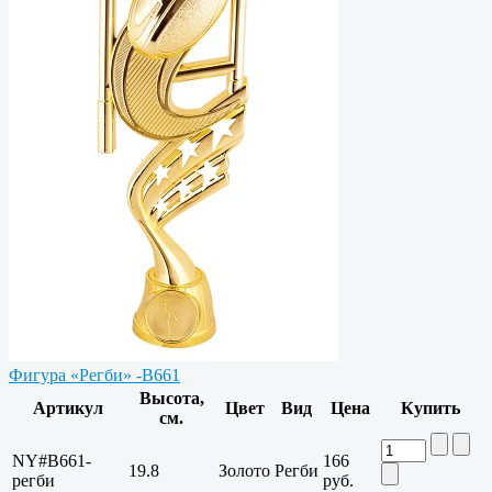
Фигура «Регби» -B661
Высота,
Артикул
Цвет
Вид
Цена
Купить
см.
NY#B661-
166
19.8
Золото
Регби
регби
руб.