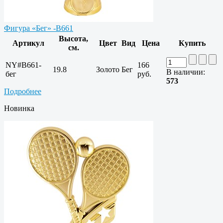
Фигура «Бег» -B661
Высота,
Артикул
Цвет
Вид
Цена
Купить
см.
NY#B661-
166
19.8
Золото
Бег
В наличии:
бег
руб.
573
Подробнее
Новинка