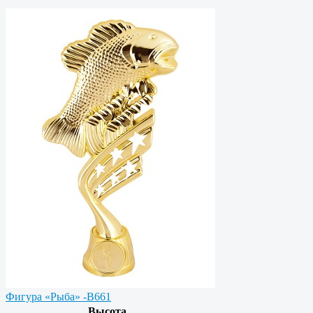
Фигура «Рыба» -B661
Высота,