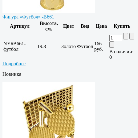
Фигура «Футбол» -B661
Высота,
Артикул
Цвет
Вид
Цена
Купить
см.
NY#B661-
166
19.8
Золото
Футбол
футбол
руб.
В наличии:
0
Подробнее
Новинка