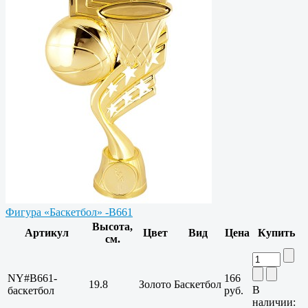
Фигура «Баскетбол» -B661
Высота,
Артикул
Цвет
Вид
Цена
Купить
см.
NY#B661-
166
19.8
Золото
Баскетбол
В
баскетбол
руб.
наличии: