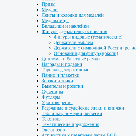
Призы
Медали
Ленты и колодки для медалей
Медальницы
Вкладыши и наклейки
Фигуры, держатели, основания
Фигуры видовые (тематические)
Держатели эмблем
Держатели с символикой России, реги
Основания для фигур (цоколи)
Дипломы и багетные рамки
Награды и подарки
Тарелки декоративные
Панно и плакетки
Значки и знаки
Вымпелы и розетки
Сувениры
Футляры
Удостоверения
Разрядные и судейские знаки и книжки
Таблички, номерки, вывески
Текстиль
Тематические предложения
Эксклюзив
Атрибутика к памятным датам ВОВ