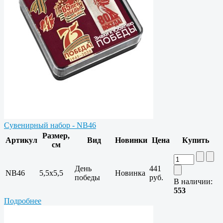
Сувенирный набор - NB46
Размер,
Артикул
Вид
Новинки
Цена
Купить
см
День
441
NB46
5,5x5,5
Новинка
победы
руб.
В наличии:
553
Подробнее