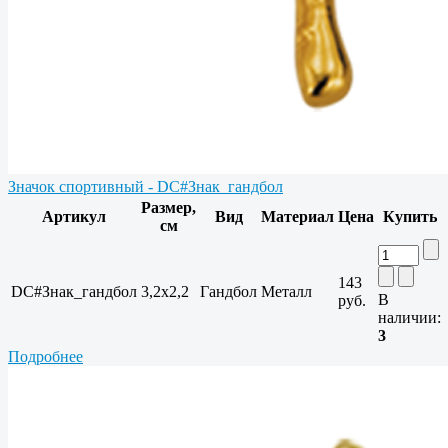
Значок спортивный - DC#Знак_гандбол
Размер,
Артикул
Вид
Материал
Цена
Купить
см
143
DC#Знак_гандбол
3,2x2,2
Гандбол
Металл
В
руб.
наличии:
3
Подробнее