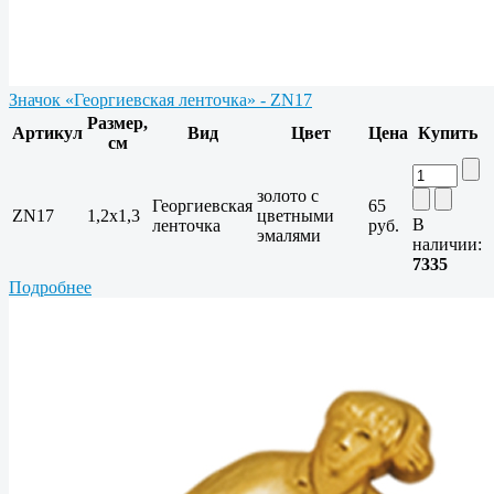
Значок «Георгиевская ленточка» - ZN17
Размер,
Артикул
Вид
Цвет
Цена
Купить
см
золото с
Георгиевская
65
ZN17
1,2x1,3
цветными
В
ленточка
руб.
эмалями
наличии:
7335
Подробнее