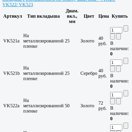
VK522/ VK523
Диам.
Артикул
Тип вкладыша
вкл.,
Цвет
Цена
Купить
мм
На
40
VK521a
металлизированной
25
Золото
В
руб.
пленке
наличии:
0
На
40
VK521b
металлизированной
25
Серебро
В
руб.
пленке
наличии:
0
На
72
VK522a
металлизированной
50
Золото
В
руб.
пленке
наличии:
0