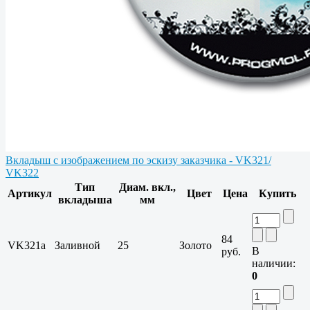
Вкладыш с изображением по эскизу заказчика - VK321/
VK322
Тип
Диам. вкл.,
Артикул
Цвет
Цена
Купить
вкладыша
мм
84
VK321a
Заливной
25
Золото
В
руб.
наличии:
0