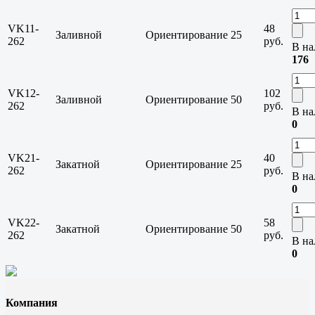
VK11-
48
Заливной
Ориентирование
25
262
руб.
В на
176
VK12-
102
Заливной
Ориентирование
50
262
руб.
В на
0
VK21-
40
Закатной
Ориентирование
25
262
руб.
В на
0
VK22-
58
Закатной
Ориентирование
50
262
руб.
В на
0
Компания