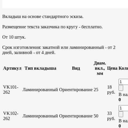
Вкладыш на основе стандартного эскиза.
Размещение текста заказчика по кругу - бесплатно.
От 10 штук.
Срок изготовления: закатной или ламинированный - от 2
дней, заливной - от 4 дней.
Диам.
Артикул
Тип вкладыша
Вид
вкл.,
Цена
Кол
мм
VK101-
18
Ламинированный
Ориентирование
25
262
руб.
В на
0
VK102-
33
Ламинированный
Ориентирование
50
262
руб.
В на
0