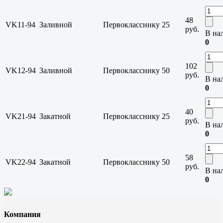
48
VK11-94
Заливной
Первокласснику
25
руб.
В на
0
102
VK12-94
Заливной
Первокласснику
50
руб.
В на
0
40
VK21-94
Закатной
Первокласснику
25
руб.
В на
0
58
VK22-94
Закатной
Первокласснику
50
руб.
В на
0
Компания