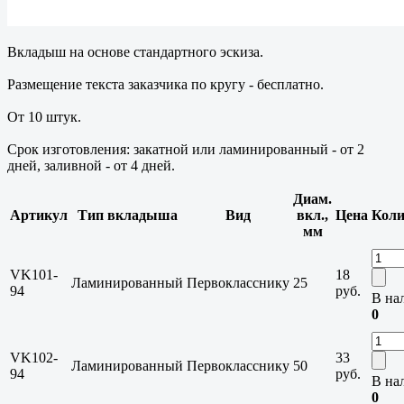
Вкладыш на основе стандартного эскиза.
Размещение текста заказчика по кругу - бесплатно.
От 10 штук.
Срок изготовления: закатной или ламинированный - от 2
дней, заливной - от 4 дней.
Диам.
Артикул
Тип вкладыша
Вид
вкл.,
Цена
Коли
мм
VK101-
18
Ламинированный
Первокласснику
25
94
руб.
В на
0
VK102-
33
Ламинированный
Первокласснику
50
94
руб.
В на
0