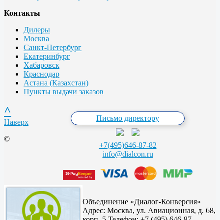
Контакты
Дилеры
Москва
Санкт-Петербург
Екатеринбург
Хабаровск
Краснодар
Астана (Казахстан)
Пункты выдачи заказов
^
Письмо директору
Наверх
©
+7(495)646-87-82
info@dialcon.ru
Объединение «Диалог-Конверсия»
Адрес:
Москва, ул. Авиационная, д. 68,
корп. 5,
Телефон: +7 (495) 646-87-