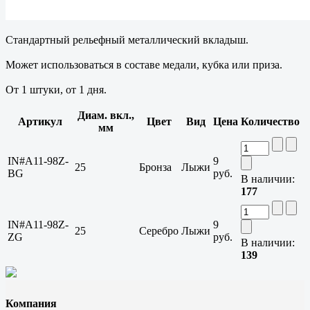
Стандартный рельефный металлический вкладыш.
Может использоваться в составе медали, кубка или приза.
От 1 штуки, от 1 дня.
Диам. вкл.,
Артикул
Цвет
Вид
Цена
Количество
мм
IN#A11-98Z-
9
25
Бронза
Лыжи
BG
руб.
В наличии:
177
IN#A11-98Z-
9
25
Серебро
Лыжи
ZG
руб.
В наличии:
139
Компания