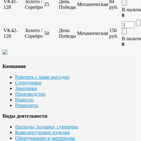
VK41-
Золото /
День
84
25
Механическая
128
Серебро
Победы
руб.
В налич
0
VK42-
Золото /
День
150
50
Механическая
128
Серебро
Победы
руб.
В налич
0
Компания
Работать с нами выгодно
Сотрудники
Заказчики
Производство
Новости
Реквизиты
Виды деятельности
Награды, подарки, сувениры
Комплектующие изделия
Оборудование и материалы