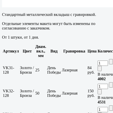
Стандартный металлический вкладыш с гравировкой.
Отдельные элементы макета могут быть изменены по
согласованию с заказчиком.
От 1 штуки, от 1 дня.
Диам.
Артикул
Цвет
вкл.,
Вид
Гравировка
Цена
Количес
мм
VK31-
Золото /
День
84
25
Лазерная
128
Бронза
Победы
руб.
В налич
4002
VK32-
Золото /
День
150
50
Лазерная
128
Бронза
Победы
руб.
В налич
4531