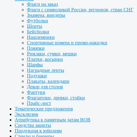
Флаги на заказ
Флаги с символикой России, регионов, стран СНГ
Знамена, виндеры
Футболки
Шорты
Бейсболки
Нашлемники
Спортивные номера и промо-накидки
Повязки
Рюкзаки, сумки, мешки
Платки, косынки
Шарфы
Наградные ленты
Подушки
Плакаты, календари
Декор для столов
Фартуки
Флагштоки, древки, стойки
Прайс-лист
Тематические предложения
Эксклюзив
Атрибутика к памятным датам ВОВ
Средства защиты
Продукция к юбилеям
Стенды и баннеры