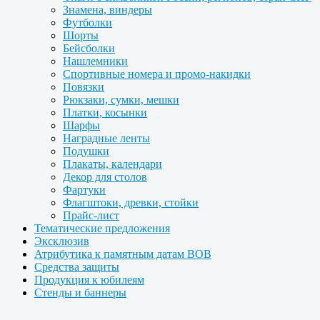
Знамена, виндеры
Футболки
Шорты
Бейсболки
Нашлемники
Спортивные номера и промо-накидки
Повязки
Рюкзаки, сумки, мешки
Платки, косынки
Шарфы
Наградные ленты
Подушки
Плакаты, календари
Декор для столов
Фартуки
Флагштоки, древки, стойки
Прайс-лист
Тематические предложения
Эксклюзив
Атрибутика к памятным датам ВОВ
Средства защиты
Продукция к юбилеям
Стенды и баннеры