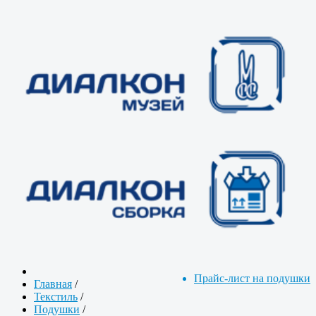
Прайс-лист на подушки
Главная
/
Текстиль
/
Подушки
/