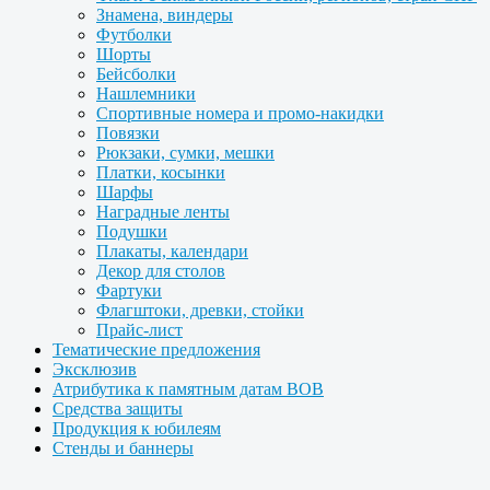
Знамена, виндеры
Футболки
Шорты
Бейсболки
Нашлемники
Спортивные номера и промо-накидки
Повязки
Рюкзаки, сумки, мешки
Платки, косынки
Шарфы
Наградные ленты
Подушки
Плакаты, календари
Декор для столов
Фартуки
Флагштоки, древки, стойки
Прайс-лист
Тематические предложения
Эксклюзив
Атрибутика к памятным датам ВОВ
Средства защиты
Продукция к юбилеям
Стенды и баннеры