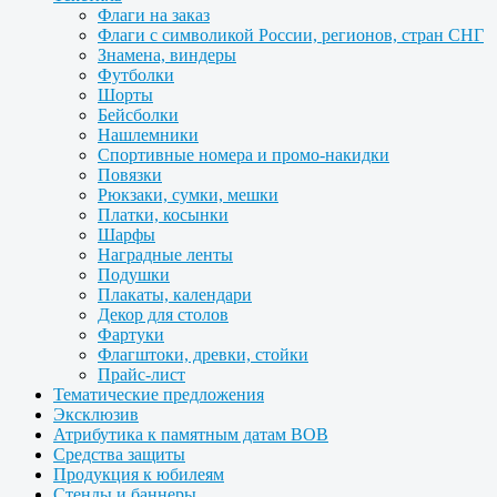
Флаги на заказ
Флаги с символикой России, регионов, стран СНГ
Знамена, виндеры
Футболки
Шорты
Бейсболки
Нашлемники
Спортивные номера и промо-накидки
Повязки
Рюкзаки, сумки, мешки
Платки, косынки
Шарфы
Наградные ленты
Подушки
Плакаты, календари
Декор для столов
Фартуки
Флагштоки, древки, стойки
Прайс-лист
Тематические предложения
Эксклюзив
Атрибутика к памятным датам ВОВ
Средства защиты
Продукция к юбилеям
Стенды и баннеры