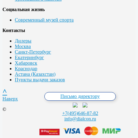
Социальная жизнь
Современный музей спорта
Контакты
Дилеры
Москва
Санкт-Петербург
Екатеринбург
Хабаровск
Краснодар
Астана (Казахстан)
Пункты выдачи заказов
^
Письмо директору
Наверх
©
+7(495)646-87-82
info@dialcon.ru