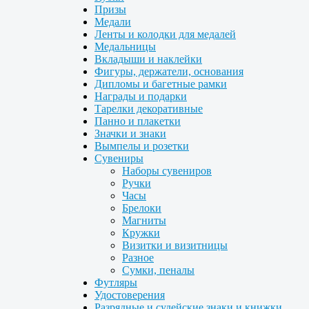
Призы
Медали
Ленты и колодки для медалей
Медальницы
Вкладыши и наклейки
Фигуры, держатели, основания
Дипломы и багетные рамки
Награды и подарки
Тарелки декоративные
Панно и плакетки
Значки и знаки
Вымпелы и розетки
Сувениры
Наборы сувениров
Ручки
Часы
Брелоки
Магниты
Кружки
Визитки и визитницы
Разное
Сумки, пеналы
Футляры
Удостоверения
Разрядные и судейские знаки и книжки