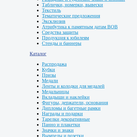
Таблички, номерки, вывески
Текстиль
Тематические предложения
Эксклюзив
Атрибутика к памятным датам ВОВ
Средства защиты
Продукция к юбилеям
Стенды и баннеры
Каталог
Распродажа
Кубки
Призы
Медали
Ленты и колодки для медалей
Медальницы
Вкладыши и наклейки
Фигуры, держатели, основания
Дипломы и багетные рамки
Награды и подарки
Тарелки декоративные
Панно и плакетки
Значки и знаки
Вымпелы и розетки