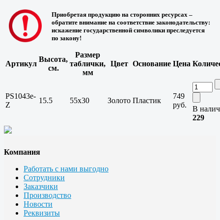
Приобретая продукцию на сторонних ресурсах –
обратите внимание на соответствие законодательству:
искажение государственной символики преследуется
по закону!
Размер
Высота,
Артикул
таблички,
Цвет
Основание
Цена
Количе
см.
мм
PS1043e-
749
15.5
55х30
Золото
Пластик
Z
руб.
В налич
229
Компания
Работать с нами выгодно
Сотрудники
Заказчики
Производство
Новости
Реквизиты