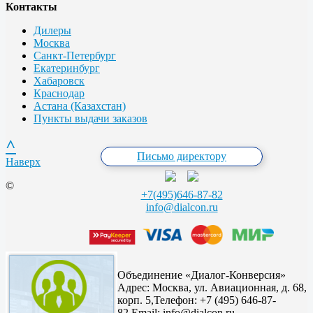
Контакты
Дилеры
Москва
Санкт-Петербург
Екатеринбург
Хабаровск
Краснодар
Астана (Казахстан)
Пункты выдачи заказов
^
Письмо директору
Наверх
©
+7(495)646-87-82
info@dialcon.ru
Объединение «Диалог-Конверсия»
Адрес:
Москва, ул. Авиационная, д. 68,
корп. 5,
Телефон: +7 (495) 646-87-
82,
Email: info@dialcon.ru