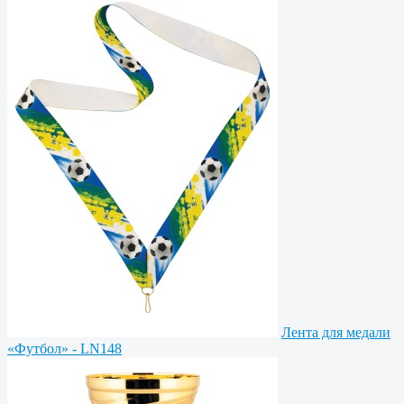
Лента для медали
«Футбол» - LN148