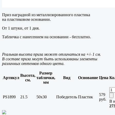
Приз наградной из металлизированного пластика
на пластиковом основании.
От 1 штуки, от 1 дня.
Табличка с нанесением на основании - бесплатно.
Реальная высота приза может отличаться на +/- 1 см.
В составе приза могут быть использованы элементы
различных оттенков одного цвета.
Размер
Высота,
Артикул
таблички,
Вид
Основание
Цена
Ко
см.
мм
579
PS1899
21.5
50x30
Победитель
Пластик
руб.
В 
27