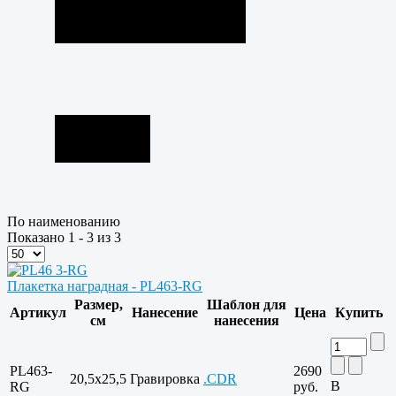
По наименованию
Показано 1 - 3 из 3
Плакетка наградная - PL463-RG
Размер,
Шаблон для
Артикул
Нанесение
Цена
Купить
см
нанесения
PL463-
2690
20,5x25,5
Гравировка
.CDR
В
RG
руб.