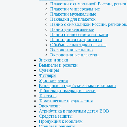
Плакетки с символикой России, регио
Плакетки универсальные
Плакетки музыкальные
Накладки для плакеток
Панно с символикой России, регионов
Панно универсальные
Панно с нанесением на ткани
Панно-диптихи, триптихи
Объёмные накладки на заказ
Эксклюзивные панно
Эксклюзивные плакетки
Значки и знаки
Вымпелы и розетки
Сувениры
Футляры
Удостоверения
Разрядные и судейские знаки и книжки
Таблички, номерки, вывески
Текстиль
Тематические предложения
Эксклюзив
Атрибутика к памятным датам ВОВ
Средства защиты
Продукция к юбилеям
Стенды и баннеры