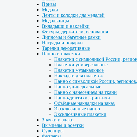
Призы
Медали
Ленты и колодки для медалей
Медальницы
Вкладыши и наклейки
Фигуры, держатели, основания
Дипломы и багетные рамки
Награды и подарки
Тарелки декоративные
Панно и плакетки
Плакетки с символикой России, регио
Плакетки универсальные
Плакетки музыкальные
Накладки для плакеток
Панно с символикой России, регионов
Панно универсальные
Панно с нанесением на ткани
Панно-диптихи, триптихи
Объёмные накладки на заказ
Эксклюзивные панно
Эксклюзивные плакетки
Значки и знаки
Вымпелы и розетки
Сувениры
Футляры