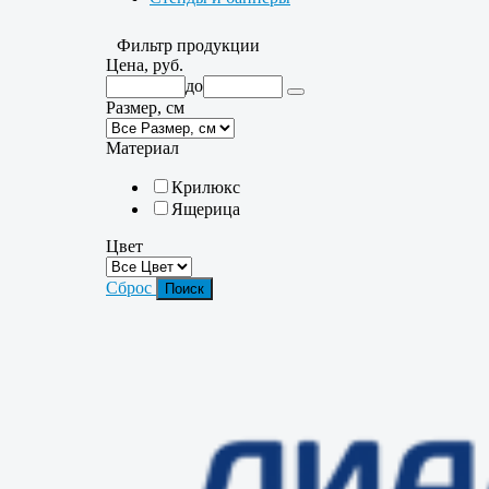
Фильтр продукции
Цена, руб.
до
Размер, см
Материал
Крилюкс
Ящерица
Цвет
Сброс