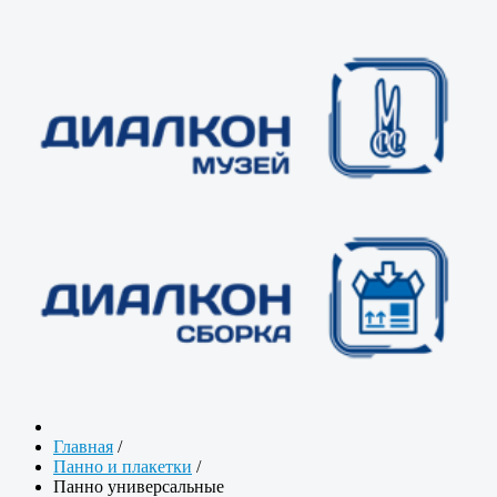
Главная
/
Панно и плакетки
/
Панно универсальные