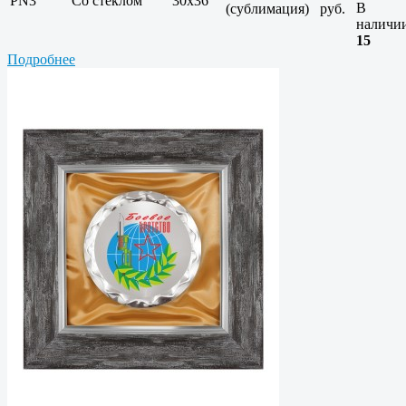
PN3
Со стеклом
30х36
В
(сублимация)
руб.
наличи
15
Подробнее