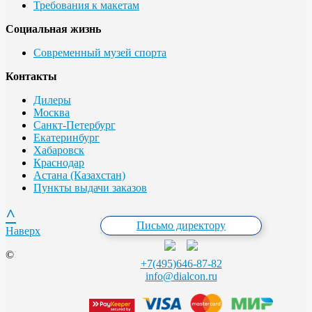
Требования к макетам
Социальная жизнь
Современный музей спорта
Контакты
Дилеры
Москва
Санкт-Петербург
Екатеринбург
Хабаровск
Краснодар
Астана (Казахстан)
Пункты выдачи заказов
^
Письмо директору
Наверх
©
+7(495)646-87-82
info@dialcon.ru