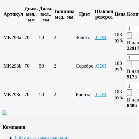
Диам.
Диам.
Толщина
Шаблон
Артикул
мед.,
вкл.,
Цвет
Цена
Коли
мед., мм
реверса
мм
мм
183
MK293a
70
50
2
Золото
.CDR
руб.
В нал
2291
183
MK293b
70
50
2
Серебро
.CDR
руб.
В нал
9173
183
MK293c
70
50
2
Бронза
.CDR
руб.
В нал
8486
Компания
Работать с нами выгодно