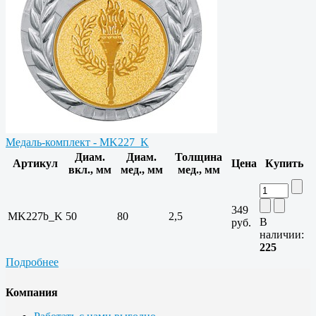
Медаль-комплект - MK227_K
Диам.
Диам.
Толщина
Артикул
Цена
Купить
вкл., мм
мед., мм
мед., мм
349
MK227b_K
50
80
2,5
В
руб.
наличии:
225
Подробнее
Компания