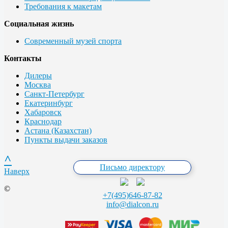
Требования к макетам
Социальная жизнь
Современный музей спорта
Контакты
Дилеры
Москва
Санкт-Петербург
Екатеринбург
Хабаровск
Краснодар
Астана (Казахстан)
Пункты выдачи заказов
^
Письмо директору
Наверх
©
+7(495)646-87-82
info@dialcon.ru