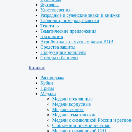
Футляры
Удостоверения
Разрядные и судейские знаки и книжки
Таблички, номерки, вывески
Текстиль
Тематические предложения
Эксклюзив
Атрибутика к памятным датам ВОВ
Средства защиты
Продукция к юбилеям
Стенды и баннеры
Каталог
Распродажа
Кубки
Призы
Медали
Медали стеклянные
Медали корпусные
Медали-эконом
Медали тематические
Медали с символикой России и регион
С объемной прямой печатью
Медали с символикой СНГ