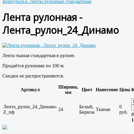
Вернуться к: Ленты рулонные стандартные
Лента рулонная -
Лента_рулон_24_Динамо
Лента тканая стандартная в рулоне.
Продаётся рулонами по 100 м.
Скидки не распространяются.
Ширина,
Артикул
Цвет
Нанесение
Цена
К
мм
Лента_рулон_24_Динамо-
Белый,
0
24
Тканая
Z_пф
Бирюза
руб.
В
1