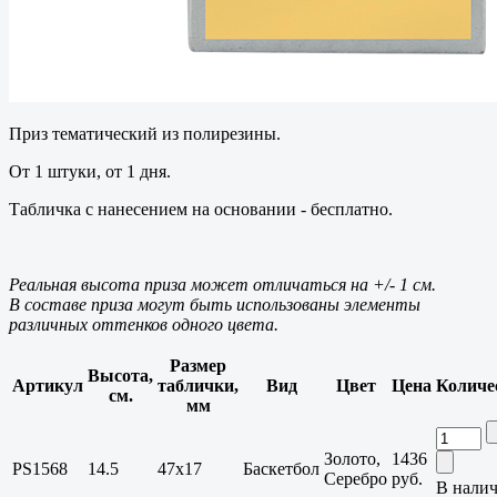
Приз тематический из полирезины.
От 1 штуки, от 1 дня.
Табличка с нанесением на основании - бесплатно.
Реальная высота приза может отличаться на +/- 1 см.
В составе приза могут быть использованы элементы
различных оттенков одного цвета.
Размер
Высота,
Артикул
таблички,
Вид
Цвет
Цена
Количе
см.
мм
Золото,
1436
PS1568
14.5
47x17
Баскетбол
Серебро
руб.
В налич