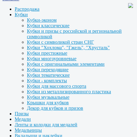
Распродажа
Кубки
Кубки-эконом
Кубки классические
Кубки и призы с российской и региональной
символикой
Кубки с символикой стран СНГ
Кубки "Хохлома", "Гжель", "Хрусталь"
Кубки престижные
Кубки многоуровневые
Кубки с оригинальными элементами
Кубки переходящие
Кубки тематические
Кубки - комплекты
Кубки для массового спорта
Кубки из металлизированного пластика
Кубки музыкальные
Крышки для кубков
Декор для кубков и призов
Призы
Медали
Ленты и колодки для медалей
Медальницы
Вкладыши и наклейки