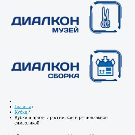
Главная
/
Кубки
/
Кубки и призы с российской и региональной
символикой