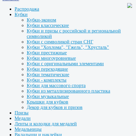
Распродажа
Кубки
Кубки-эконом
Кубки классические
Кубки и призы с российской и региональной
символикой
Кубки с символикой стран СНГ
Кубки "Хохлома", "Гжель", "Хрусталь"
Кубки престижные
Кубки многоуровневые
Кубки с оригинальными элементами
Кубки переходящие
Кубки тематические
Кубки - комплекты
Кубки для массового спорта
Кубки из металлизированного пластика
Кубки музыкальные
Крышки для кубков
Декор для кубков и призов
Призы
Медали
Ленты и колодки для медалей
Медальницы
Вкладыши и наклейки