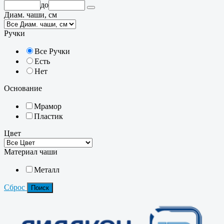
до
Диам. чаши, см
Ручки
Все Ручки
Есть
Нет
Основание
Мрамор
Пластик
Цвет
Материал чаши
Металл
Сброс