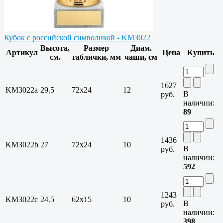
Кубок с российской символикой - KM3022
Высота,
Размер
Диам.
Артикул
Цена
Купить
см.
таблички, мм
чаши, см
1627
KM3022a
29.5
72х24
12
В
руб.
наличии:
89
1436
KM3022b
27
72х24
10
В
руб.
наличии:
592
1243
KM3022c
24.5
62х15
10
В
руб.
наличии:
398