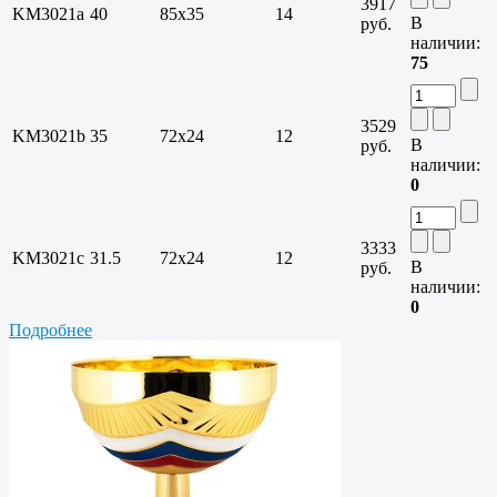
3917
KM3021a
40
85х35
14
В
руб.
наличии:
75
3529
KM3021b
35
72х24
12
В
руб.
наличии:
0
3333
KM3021c
31.5
72х24
12
В
руб.
наличии:
0
Подробнее