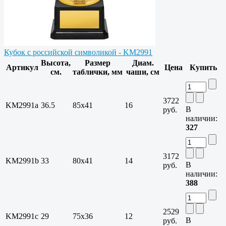
Кубок с российской символикой - KM2991
Высота,
Размер
Диам.
Артикул
Цена
Купить
см.
таблички, мм
чаши, см
3722
KM2991a
36.5
85х41
16
В
руб.
наличии:
327
3172
KM2991b
33
80х41
14
В
руб.
наличии:
388
2529
KM2991c
29
75х36
12
В
руб.