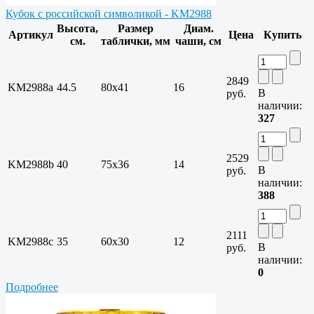
Кубок с российской символикой - KM2988
Высота,
Размер
Диам.
Артикул
Цена
Купить
см.
таблички, мм
чаши, см
2849
KM2988a
44.5
80х41
16
В
руб.
наличии:
327
2529
KM2988b
40
75х36
14
В
руб.
наличии:
388
2111
KM2988c
35
60х30
12
В
руб.
наличии:
0
Подробнее