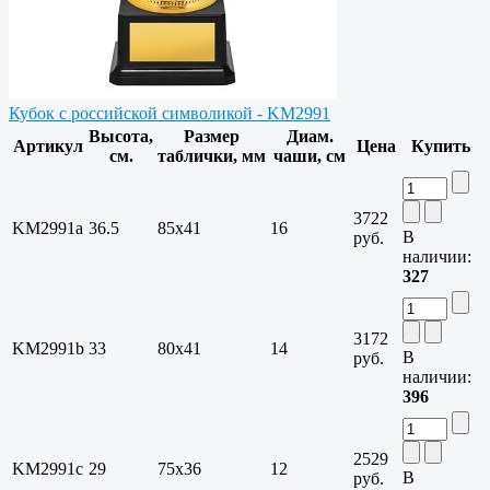
Кубок с российской символикой - KM2991
Высота,
Размер
Диам.
Артикул
Цена
Купить
см.
таблички, мм
чаши, см
3722
KM2991a
36.5
85х41
16
В
руб.
наличии:
327
3172
KM2991b
33
80х41
14
В
руб.
наличии:
396
2529
KM2991c
29
75х36
12
В
руб.