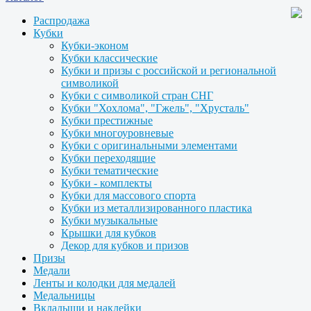
Распродажа
Кубки
Кубки-эконом
Кубки классические
Кубки и призы с российской и региональной
символикой
Кубки с символикой стран СНГ
Кубки "Хохлома", "Гжель", "Хрусталь"
Кубки престижные
Кубки многоуровневые
Кубки с оригинальными элементами
Кубки переходящие
Кубки тематические
Кубки - комплекты
Кубки для массового спорта
Кубки из металлизированного пластика
Кубки музыкальные
Крышки для кубков
Декор для кубков и призов
Призы
Медали
Ленты и колодки для медалей
Медальницы
Вкладыши и наклейки