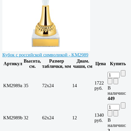
Кубок с российской символикой - KM2989
Высота,
Размер
Диам.
Артикул
Цена
Купить
см.
таблички, мм
чаши, см
1722
KM2989a
35
72х24
14
В
руб.
наличии:
449
1340
KM2989b
32
62х24
12
В
руб.
наличии:
2