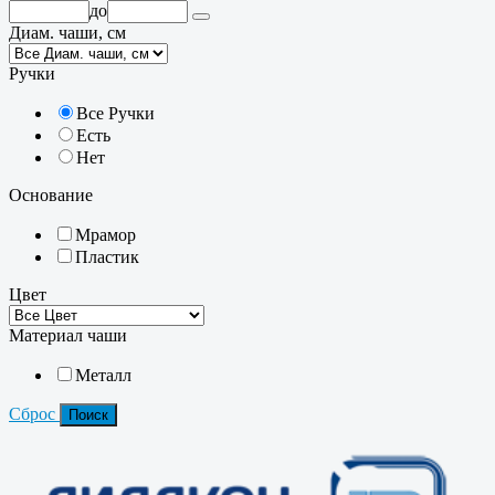
до
Диам. чаши, см
Ручки
Все Ручки
Есть
Нет
Основание
Мрамор
Пластик
Цвет
Материал чаши
Металл
Сброс