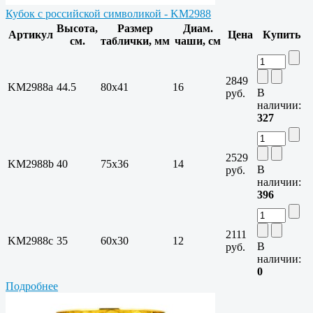
Кубок с российской символикой - KM2988
Высота,
Размер
Диам.
Артикул
Цена
Купить
см.
таблички, мм
чаши, см
2849
KM2988a
44.5
80х41
16
В
руб.
наличии:
327
2529
KM2988b
40
75х36
14
В
руб.
наличии:
396
2111
KM2988c
35
60х30
12
В
руб.
наличии:
0
Подробнее