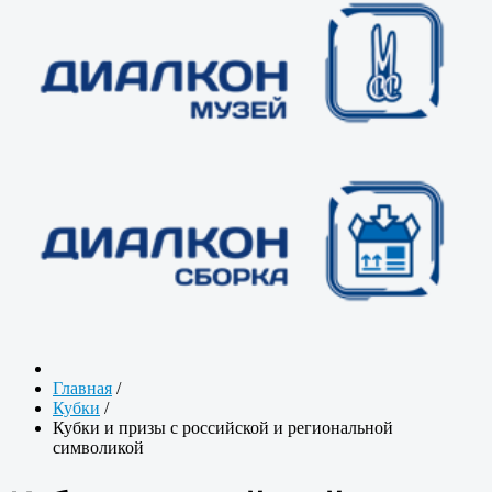
Главная
/
Кубки
/
Кубки и призы с российской и региональной
символикой