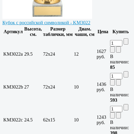
Кубок с российской символикой - KM3022
Высота,
Размер
Диам.
Артикул
Цена
Купить
см.
таблички, мм
чаши, см
1627
KM3022a
29.5
72х24
12
В
руб.
наличии:
85
1436
KM3022b
27
72х24
10
В
руб.
наличии:
593
1243
KM3022c
24.5
62х15
10
В
руб.
наличии:
398