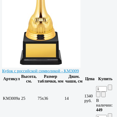
Кубок с российской символикой - KM3009
Высота,
Размер
Диам.
Артикул
Цена
Купить
см.
таблички, мм
чаши, см
1340
KM3009a
25
75х36
14
В
руб.
наличии:
449