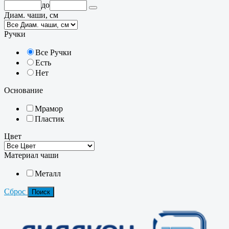
до
Диам. чаши, см
Ручки
Все Ручки
Есть
Нет
Основание
Мрамор
Пластик
Цвет
Материал чаши
Металл
Сброс