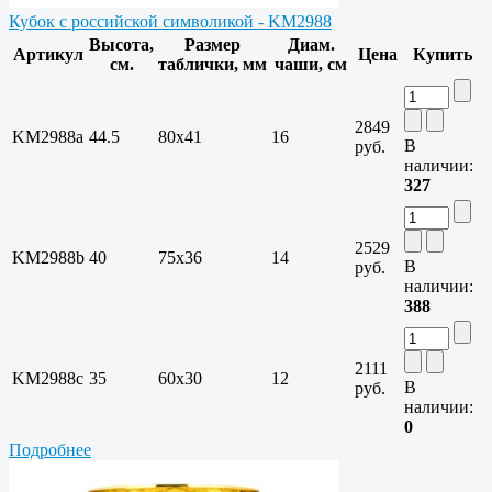
Кубок с российской символикой - KM2988
Высота,
Размер
Диам.
Артикул
Цена
Купить
см.
таблички, мм
чаши, см
2849
KM2988a
44.5
80х41
16
В
руб.
наличии:
327
2529
KM2988b
40
75х36
14
В
руб.
наличии:
388
2111
KM2988c
35
60х30
12
В
руб.
наличии:
0
Подробнее