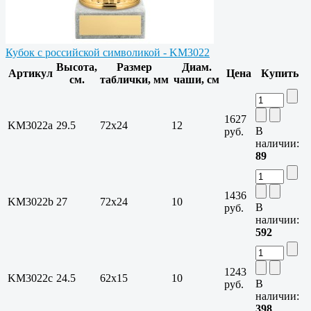
Кубок с российской символикой - KM3022
Высота,
Размер
Диам.
Артикул
Цена
Купить
см.
таблички, мм
чаши, см
1627
KM3022a
29.5
72х24
12
В
руб.
наличии:
89
1436
KM3022b
27
72х24
10
В
руб.
наличии:
592
1243
KM3022c
24.5
62х15
10
В
руб.
наличии:
398