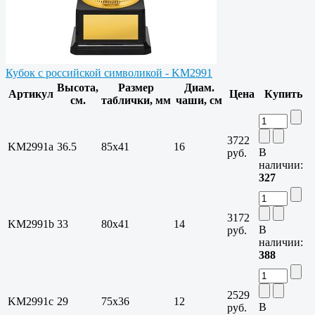
Кубок с российской символикой - KM2991
Высота,
Размер
Диам.
Артикул
Цена
Купить
см.
таблички, мм
чаши, см
3722
KM2991a
36.5
85х41
16
В
руб.
наличии:
327
3172
KM2991b
33
80х41
14
В
руб.
наличии:
388
2529
KM2991c
29
75х36
12
В
руб.