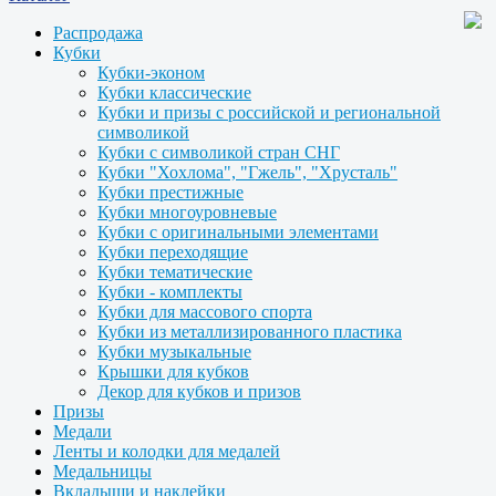
Распродажа
Кубки
Кубки-эконом
Кубки классические
Кубки и призы с российской и региональной
символикой
Кубки с символикой стран СНГ
Кубки "Хохлома", "Гжель", "Хрусталь"
Кубки престижные
Кубки многоуровневые
Кубки с оригинальными элементами
Кубки переходящие
Кубки тематические
Кубки - комплекты
Кубки для массового спорта
Кубки из металлизированного пластика
Кубки музыкальные
Крышки для кубков
Декор для кубков и призов
Призы
Медали
Ленты и колодки для медалей
Медальницы
Вкладыши и наклейки