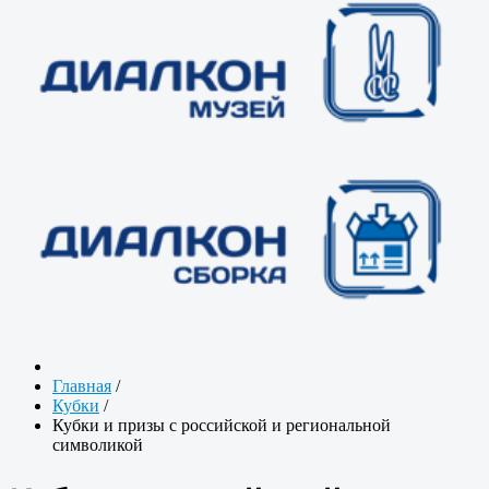
Главная
/
Кубки
/
Кубки и призы с российской и региональной
символикой