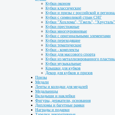
Кубки-эконом
Кубки классические
Кубки и призы с российской и регион
Кубки с символикой стран СНГ
Кубки "Хохлома", "Гжель", "Хрусталь"
Кубки престижные
Кубки многоуровневые
Кубки с оригинальными элементами
Кубки переходящие
Кубки тематические
Кубки - комплекты
Кубки для массового спорта
Кубки из металлизированного пластик
Кубки музыкальные
Крышки для кубков
Декор для кубков и призов
Призы
Медали
Ленты и колодки для медалей
Медальницы
Вкладыши и наклейки
Фигуры, держатели, основания
Дипломы и багетные рамки
Награды и подарки
Тарелки декоративные