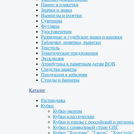
Панно и плакетки
Значки и знаки
Вымпелы и розетки
Сувениры
Футляры
Удостоверения
Разрядные и судейские знаки и книжки
Таблички, номерки, вывески
Текстиль
Тематические предложения
Эксклюзив
Атрибутика к памятным датам ВОВ
Средства защиты
Продукция к юбилеям
Стенды и баннеры
Каталог
Распродажа
Кубки
Кубки-эконом
Кубки классические
Кубки и призы с российской и регион
Кубки с символикой стран СНГ
Кубки "Хохлома", "Гжель", "Хрусталь"