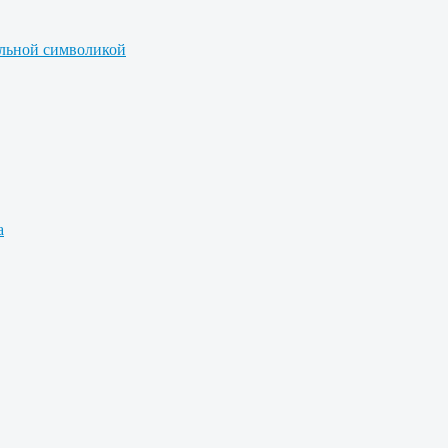
альной символикой
а