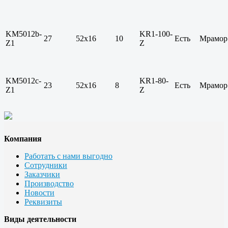
KM5012b-
KR1-100-
27
52х16
10
Есть
Мрамор
Z1
Z
KM5012c-
KR1-80-
23
52х16
8
Есть
Мрамор
Z1
Z
Компания
Работать с нами выгодно
Сотрудники
Заказчики
Производство
Новости
Реквизиты
Виды деятельности