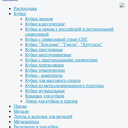
Распродажа
Кубки
Кубки-эконом
Кубки классические
Кубки и призы с российской и региональной
символикой
Кубки с символикой стран СНГ
Кубки "Хохлома", "Гжель", "Хрусталь"
Кубки престижные
Кубки многоуровневые
Кубки с оригинальными элементами
Кубки переходящие
Кубки тематические
Кубки - комплекты
Кубки для массового спорта
Кубки из металлизированного пластика
Кубки музыкальные
Крышки для кубков
Декор для кубков и призов
Призы
Медали
Ленты и колодки для медалей
Медальницы
Вкладыши и наклейки