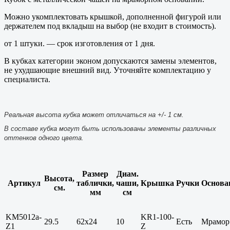
Можно укомплектовать крышкой, дополненной фигурой или
держателем под вкладыш на выбор (не входит в стоимость).
от 1 штуки. — срок изготовления от 1 дня.
В кубках категории эконом допускаются замены элементов,
не ухудшающие внешний вид. Уточняйте комплектацию у
специалиста.
Реальная высота кубка может отличаться на +/- 1 см.
В составе кубка могут быть использованы элементы различных
оттенков одного цвета.
Размер
Диам.
Высота,
Артикул
таблички,
чаши,
Крышка
Ручки
Основа
см.
мм
см
KM5012a-
KR1-100-
29.5
62х24
10
Есть
Мрамор
Z1
Z