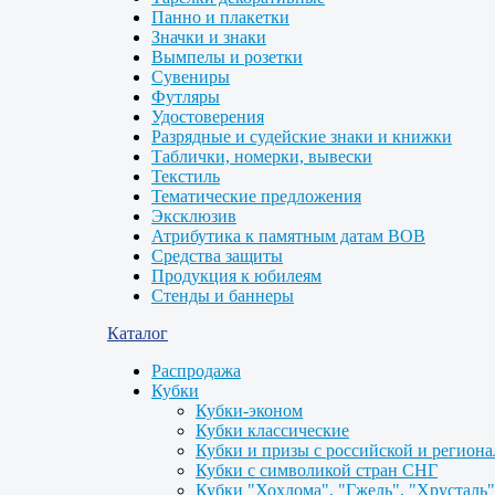
Панно и плакетки
Значки и знаки
Вымпелы и розетки
Сувениры
Футляры
Удостоверения
Разрядные и судейские знаки и книжки
Таблички, номерки, вывески
Текстиль
Тематические предложения
Эксклюзив
Атрибутика к памятным датам ВОВ
Средства защиты
Продукция к юбилеям
Стенды и баннеры
Каталог
Распродажа
Кубки
Кубки-эконом
Кубки классические
Кубки и призы с российской и регион
Кубки с символикой стран СНГ
Кубки "Хохлома", "Гжель", "Хрусталь"