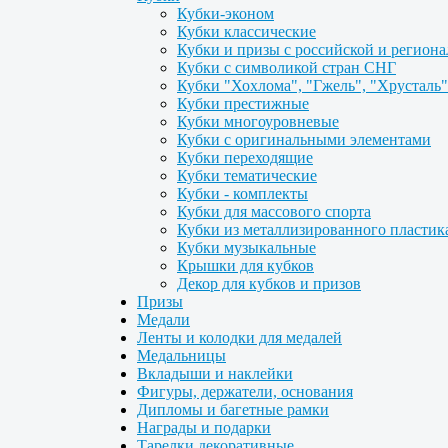
Кубки-эконом
Кубки классические
Кубки и призы с российской и регион
Кубки с символикой стран СНГ
Кубки "Хохлома", "Гжель", "Хрусталь"
Кубки престижные
Кубки многоуровневые
Кубки с оригинальными элементами
Кубки переходящие
Кубки тематические
Кубки - комплекты
Кубки для массового спорта
Кубки из металлизированного пластик
Кубки музыкальные
Крышки для кубков
Декор для кубков и призов
Призы
Медали
Ленты и колодки для медалей
Медальницы
Вкладыши и наклейки
Фигуры, держатели, основания
Дипломы и багетные рамки
Награды и подарки
Тарелки декоративные