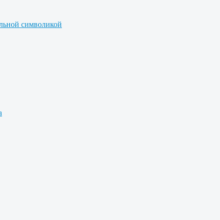
альной символикой
а