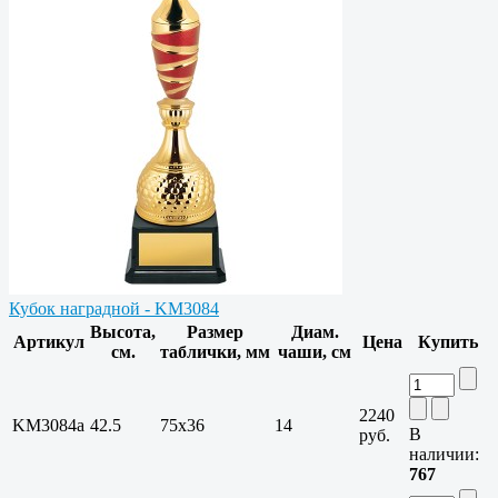
Кубок наградной - KM3084
Высота,
Размер
Диам.
Артикул
Цена
Купить
см.
таблички, мм
чаши, см
2240
KM3084a
42.5
75х36
14
В
руб.
наличии:
767