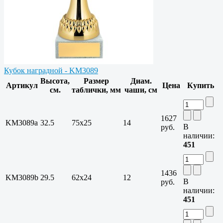
Кубок наградной - KM3089
Высота,
Размер
Диам.
Артикул
Цена
Купить
см.
таблички, мм
чаши, см
1627
KM3089a
32.5
75х25
14
В
руб.
наличии:
451
1436
KM3089b
29.5
62х24
12
В
руб.
наличии:
451