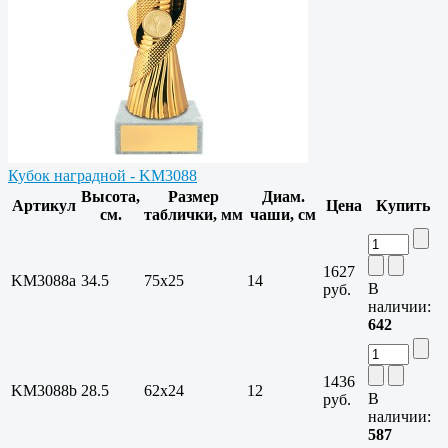
Кубок наградной - KM3088
Высота,
Размер
Диам.
Артикул
Цена
Купить
см.
таблички, мм
чаши, см
1627
KM3088a
34.5
75х25
14
В
руб.
наличии:
642
1436
KM3088b
28.5
62х24
12
В
руб.
наличии:
587