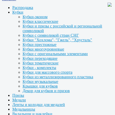
Распродажа
Кубки
Кубки-эконом
Кубки классические
Кубки и призы с российской и региональной
символикой
Кубки с символикой стран СНГ
Кубки "Хохлома", "Гжель", "Хрусталь"
Кубки престижные
Кубки многоуровневые
Кубки с оригинальными элементами
Кубки переходящие
Кубки тематические
Кубки - комплекты
Кубки для массового спорта
Кубки из металлизированного пластика
Кубки музыкальные
Крышки для кубков
Декор для кубков и призов
Призы
Медали
Ленты и колодки для медалей
Медальницы
Вкладыши и наклейки