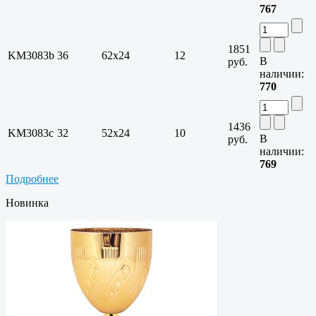
767
1851
KM3083b
36
62х24
12
В
руб.
наличии:
770
1436
KM3083c
32
52х24
10
В
руб.
наличии:
769
Подробнее
Новинка