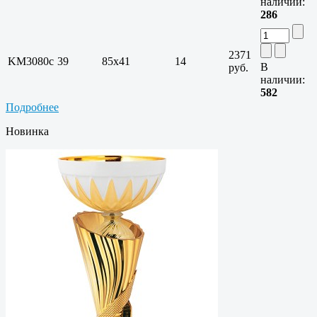
наличии:
286
2371
KM3080c
39
85х41
14
В
руб.
наличии:
582
Подробнее
Новинка