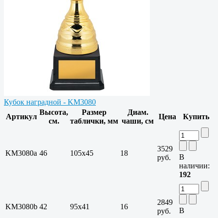
Кубок наградной - KM3080
Высота,
Размер
Диам.
Артикул
Цена
Купить
см.
таблички, мм
чаши, см
3529
KM3080a
46
105х45
18
В
руб.
наличии:
192
2849
KM3080b
42
95х41
16
В
руб.