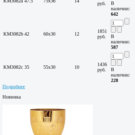
KM3082a
47.5
75х36
14
В
руб.
наличии:
642
1851
KM3082b
42
60х30
12
В
руб.
наличии:
587
1436
KM3082c
35
55х30
10
В
руб.
наличии:
228
Подробнее
Новинка