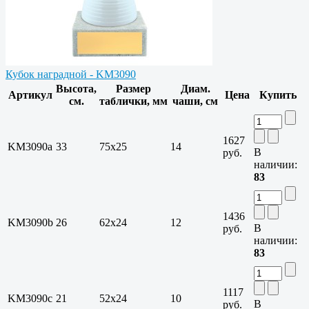
Кубок наградной - KM3090
Высота,
Размер
Диам.
Артикул
Цена
Купить
см.
таблички, мм
чаши, см
1627
KM3090a
33
75х25
14
В
руб.
наличии:
83
1436
KM3090b
26
62х24
12
В
руб.
наличии:
83
1117
KM3090c
21
52х24
10
В
руб.