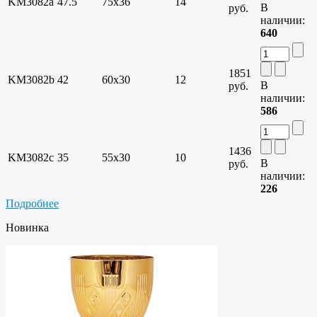
KM3082a
47.5
75х36
14
В
руб.
наличии:
640
1851
KM3082b
42
60х30
12
В
руб.
наличии:
586
1436
KM3082c
35
55х30
10
В
руб.
наличии:
226
Подробнее
Новинка