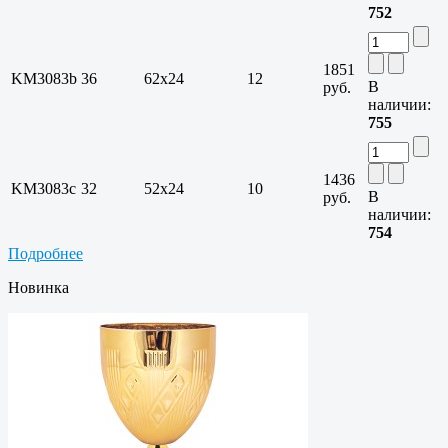
752
1851
KM3083b
36
62х24
12
В
руб.
наличии:
755
1436
KM3083c
32
52х24
10
В
руб.
наличии:
754
Подробнее
Новинка