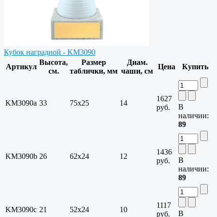
Кубок наградной - KM3090
Высота,
Размер
Диам.
Артикул
Цена
Купить
см.
таблички, мм
чаши, см
1627
KM3090a
33
75х25
14
В
руб.
наличии:
89
1436
KM3090b
26
62х24
12
В
руб.
наличии:
89
1117
KM3090c
21
52х24
10
В
руб.