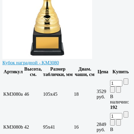
Кубок наградной - KM3080
Высота,
Размер
Диам.
Артикул
Цена
Купить
см.
таблички, мм
чаши, см
3529
KM3080a
46
105х45
18
В
руб.
наличии:
192
2849
KM3080b
42
95х41
16
В
руб.