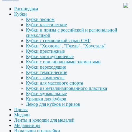
Распродажа
Кубки
Кубки-эконом
Кубки классические
Кубки и призы с российской и региональной
символикой
Кубки с символикой стран СНГ
Кубки "Хохлома", "Гжель", "Хрусталь"
Кубки престижные
Кубки многоуровневые
Кубки с оригинальными элементами
Кубки переходящие
Кубки тематические
Кубки - комплекты
Кубки для массового спорта
Кубки из металлизированного пластика
Кубки музыкальные
Крышки для кубков
Декор для кубков и призов
Призы
Медали
Ленты и колодки для медалей
Медальницы
Вкладыши и наклейки