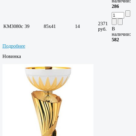
наличии:
286
2371
KM3080c
39
85х41
14
В
руб.
наличии:
582
Подробнее
Новинка