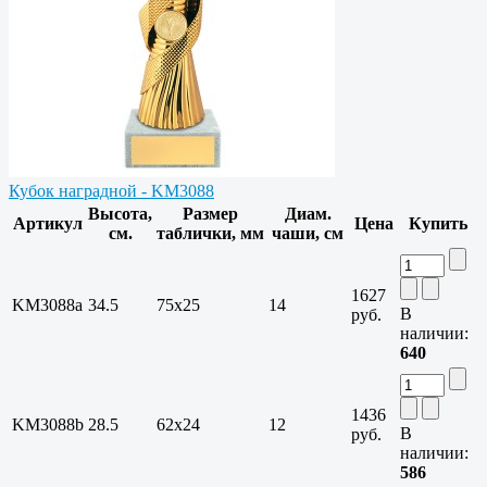
Кубок наградной - KM3088
Высота,
Размер
Диам.
Артикул
Цена
Купить
см.
таблички, мм
чаши, см
1627
KM3088a
34.5
75х25
14
В
руб.
наличии:
640
1436
KM3088b
28.5
62х24
12
В
руб.
наличии:
586