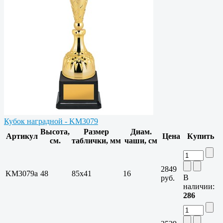
Кубок наградной - KM3079
Высота,
Размер
Диам.
Артикул
Цена
Купить
см.
таблички, мм
чаши, см
2849
KM3079a
48
85х41
16
В
руб.
наличии:
286