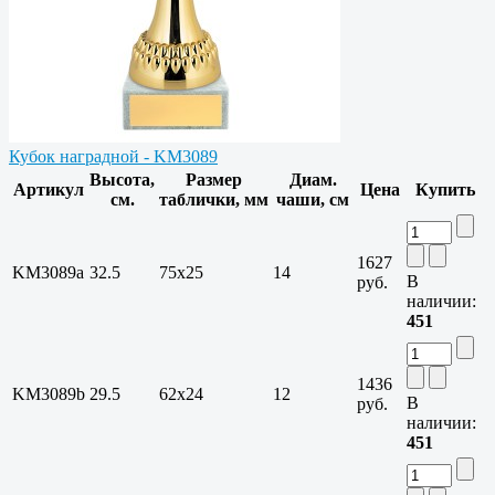
Кубок наградной - KM3089
Высота,
Размер
Диам.
Артикул
Цена
Купить
см.
таблички, мм
чаши, см
1627
KM3089a
32.5
75х25
14
В
руб.
наличии:
451
1436
KM3089b
29.5
62х24
12
В
руб.
наличии:
451