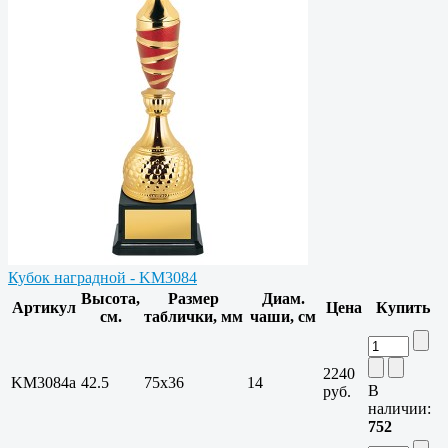
Кубок наградной - KM3084
Высота,
Размер
Диам.
Артикул
Цена
Купить
см.
таблички, мм
чаши, см
2240
KM3084a
42.5
75х36
14
В
руб.
наличии:
752